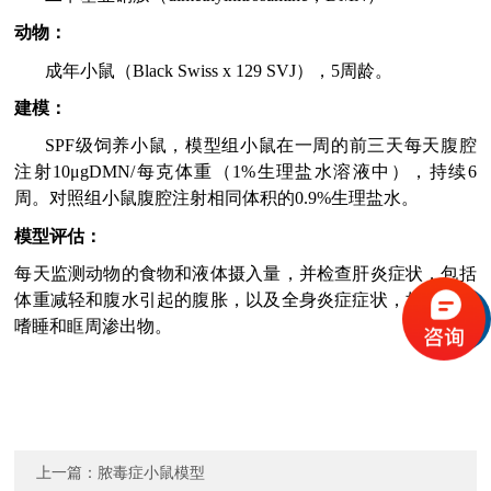
动物：
成年小鼠
（
Black Swiss x 129 SVJ
）
，
5
周龄。
建模：
S
PF
级饲养小鼠，模型组
小鼠在一周的前三天
每天腹腔
注射
10μgDMN/
每克体重（
1%
生理盐水溶液中）
，持续
6
周。对照组
小鼠
腹腔注射相同体积的
0.9%
生理盐水。
模型评估：
每天监测动物的食物和液体摄入量，并检查肝炎症状，包括
体重减轻和腹水引起的腹胀，以及全身炎症症状，如勃起、
嗜睡和眶周渗出物。
上一篇：
脓毒症小鼠模型