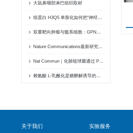
大鼠鼻咽部淋巴组织取材
组蛋白 H3Q5 单胺化如何把“神经递质波动”转译为“染色质节律”
双重靶向肿瘤与髓系细胞：GPNMB CAR-T 细胞重塑免疫微环境
Nature Communications最新研究成果：ZNF683⁺ NK细胞通过重塑免疫微环境调控晚期下咽鳞状细胞癌的化疗敏感性
Nat Commun｜化脓链球菌通过 PDH 调控乙酰 CoA 重塑宿主疾病耐受机制
赖氨酸 L-乳酰化是糖酵解诱导的主要乳酰化异构体
关于我们
实验服务