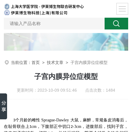
当前位置：
首页
>
技术文章
>
子宫内膜异位症模型
子宫内膜异位症模型
更新时间：2023-10-09 09:51:46 点击次数：1484
个月龄的雌性
Sprague-Dawley
大鼠，麻醉，常规备皮消毒后，
3
在耻骨联合上
cm
，下腹部正中切口
-3cm
，进腹部后，找到子宫，
1
2