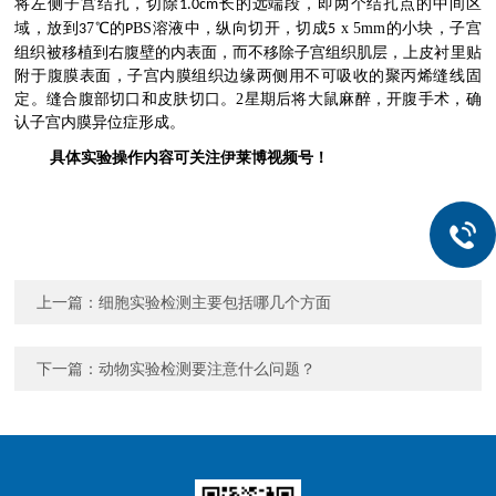
将左侧子宫结扎，切除
长的远端段，即两个结扎点的中间区
1.0cm
域，放到
7
℃的
BS
溶液中，纵向切开，切成
x 5mm的小块，子宫
3
P
5
组织被移植到右腹壁的内表面，而不移除子宫组织肌层，上皮衬里贴
附于腹膜表面，子宫内膜组织边缘两侧用不可吸收的聚丙烯缝线固
定。缝合腹部切口和皮肤切口。2星期后将大鼠麻醉，开腹手术，确
认子宫内膜异位症形成。
具体实验操作内容可关注伊莱博视频号！
上一篇：
细胞实验检测主要包括哪几个方面
下一篇：
动物实验检测要注意什么问题？