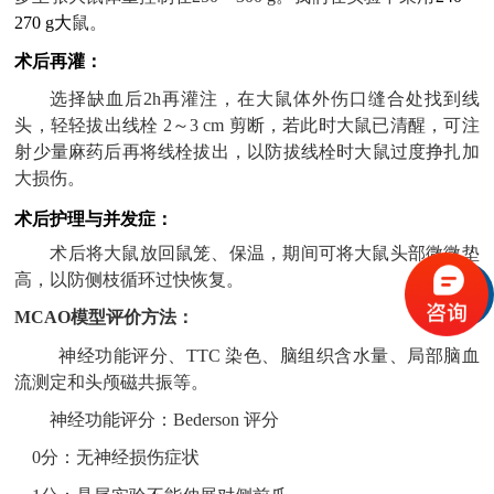
270 g大
鼠。
术后再灌：
选择缺血后
2
h
再灌注，在大鼠体外伤口缝合处找到线
头，轻轻拔出线栓
2～3 cm 剪断，若此时大鼠已清醒，可注
射少量麻药后再将线栓拔出，以防拔线栓时大鼠过度挣扎加
大损伤。
术后护理与并发症：
术后将大鼠放回鼠笼、保温，期间可将大鼠头部微微垫
高，以防侧枝循环过快恢复。
MCAO模型评价方法：
神经功能评分、
TTC 染色、脑组织含水量、局部脑血
流测定和头颅磁共振等。
神经功能评分：
Bederson 评分
0分：无神经损伤症状