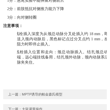
1分：悬尾实验不能伸展对侧前爪
2分：前肢抵抗对侧推力能力下降
3分：向对侧转圈
注意事项：
1.
线栓插入深度为从颈总动脉分叉处插入约
18
mm，即
送入颈内动脉后，黑色标记点过分叉点约 1 mm，感
阻力时即停止插入。
2.
线栓插入位置和走向：颈总动脉插入。结扎颈总动
端，远心端挂线备用，结扎颈外动脉，颈内动脉系活
脉夹夹住。
上一篇：
MPTP诱导的帕金森氏模型
下一篇：
大鼠灌胃操作