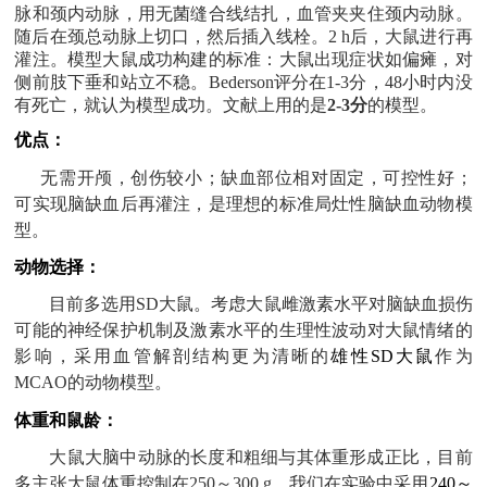
脉和颈内动脉，用无菌缝合线结扎，血管夹夹住颈内动脉。
随后在颈总动脉上切口，然后插入线栓。
2 h后，大鼠进行再
灌注。模型大鼠成功构建的标准：大鼠出现症状如偏瘫，对
侧前肢下垂和站立不稳。
Bederson
评分在
1-3
分，
48
小时内没
有死亡，就认为模型成功。
文献上用的是
2-3
分
的模型。
优点：
无需开颅，创伤较小；缺血部位相对固定，可控性好；
可实现脑缺血后再灌注，是理想的标准局灶性脑缺血动物模
型。
动物选择：
目前多选用
SD大鼠。考虑大鼠雌激素水平对脑缺血损伤
可能的神经保护机制及激素水平的生理性波动对大鼠情绪的
影响，采用血管解剖结构更为清晰的
雄性
SD大鼠
作为
MCAO的动物模型。
体重和鼠龄：
大鼠大脑中动脉的长度和粗细与其体重形成正比，目前
多主张大鼠体重控制在
250～300 g。我们在实验中采用
240～