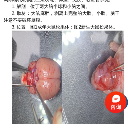
1.
解剖：位于两大脑半球和小脑之间。
2.
取材：大鼠麻醉，剥离出完整的大脑、小脑、脑干，
注意不要破坏脑膜。
3.
位置：图
1
成年大鼠松果体；图
2
新生大鼠松果体。