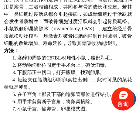
用是溶骨，二者相辅相成，共同参与骨的成长和改建。
若其
中一类细胞过度活跃都会引起疾病，如成骨细胞过于活跃就
会发生骨质增生，而破骨细胞过度活跃就会引起骨质疏松。
小鼠双侧卵巢摘除术（
ovariectomy, OVX
），建立绝经后骨
质疏松动物模型，雌激素对破骨细胞的抑制作用减弱，破骨
细胞的数量增加、寿命延长，导致其骨吸收功能增强。
方法：
1.
麻醉
10
周龄的
C57BL/6J
雌性小鼠，腹部剃毛。
2.
将动物仰卧位固定于手术台上，碘伏消毒。
3.
下腹部正中切口，打开腹膜，找到卵巢。
4.
轻轻夹住脂肪组织将卵巢拉出创口，此时可见的菜花
状就是卵巢。
5.
在子宫角上部及下部的输卵管部位进行结扎。
6.
用手术剪剪断子宫角，将卵巢摘除。
7.
小鼠子宫、输卵管、卵巢模式图。