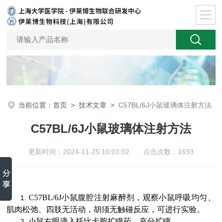
当前位置：
首页
>
技术文章
>
C57BL/6J小鼠玻璃体注射方法
C57BL/6J小鼠玻璃体注射方法
更新时间：2024-11-25 10:03:02 点击次数：1693
C57BL/6J
小鼠腹腔注射麻醉剂，观察小鼠呼吸均匀、
1.
肌肉松弛、四肢无活动，胡须无触碰反应，可进行实验。
小鼠右眼滴入托比卡胺扩瞳药，充分扩瞳。
2.