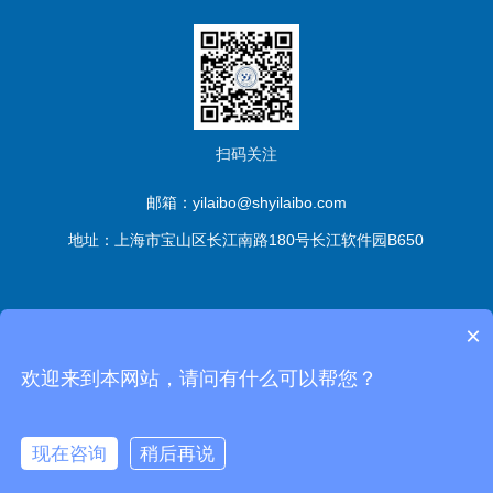
扫码关注
邮箱：yilaibo@shyilaibo.com
地址：上海市宝山区长江南路180号长江软件园B650
版权所有© 伊莱博生物科技（上海）有限公司 All Rights
×
Reserved
备案号：沪ICP备2021016661号-1
sitemap.xml
管
欢迎来到本网站，请问有什么可以帮您？
理登陆
技术支持：
化工仪器网
现在咨询
稍后再说
沪公网安备 31011302006672号