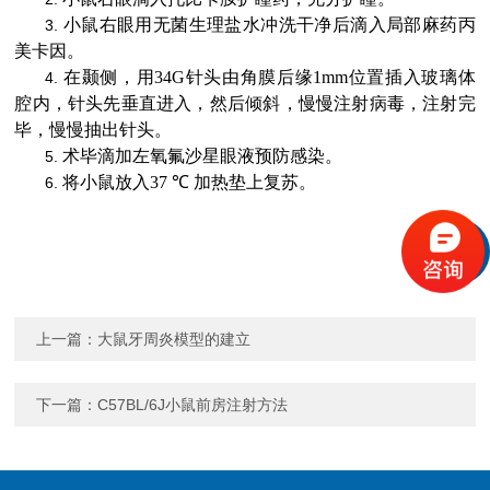
小鼠右眼用无菌生理盐水冲洗干净后滴入局部麻药丙
3.
美卡因。
在颞侧，用
34G
针头由角膜后缘
1mm
位置插入玻璃体
4.
腔内，针头先垂直进入，然后倾斜，慢慢注射病毒，注射完
毕，慢慢抽出针头。
术毕滴加左氧氟沙星眼液预防感染。
5.
将小鼠放入
37 ℃
加热垫上复苏。
6.
上一篇：
大鼠牙周炎模型的建立
下一篇：
C57BL/6J小鼠前房注射方法