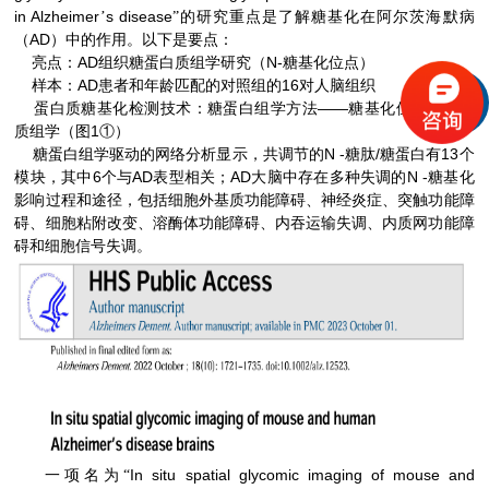
in Alzheimer
s disease
’
”的研究重点是了解糖基化在阿尔茨海默病
AD
（
）中的作用。以下是要点：
亮点：AD组织糖蛋白质组学研究（N-糖基化位点）
样本：AD患者和年龄匹配的对照组的16对人脑组织
蛋白质糖基化检测技术：糖蛋白组学方法——糖基化位点糖蛋白
质组学（图1①）
糖蛋白组学驱动的网络分析显示，共调节的N -糖肽/糖蛋白有13个
模块，其中6个与AD表型相关；AD大脑中存在多种失调的N -糖基化
影响过程和途径，包括细胞外基质功能障碍、神经炎症、突触功能障
碍、细胞粘附改变、溶酶体功能障碍、内吞运输失调、内质网功能障
碍和细胞信号失调。
In situ spatial glycomic imaging of mouse and
一项名为“