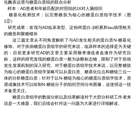
化酶表达谱与糖蛋白质组的联合分析
样本：AD患者和年龄匹配的对照组的16对人脑组织
糖基化检测技术：以完整糖肽为核心的糖蛋白质组学技术（图
1②）
研究成果：发现与AD临床表型、淀粉样蛋白-β积累和tau病理相关
的糖形和聚糖模块
AD
N-
这三篇文章从不同角度解析了与
发生相关的蛋白质
糖基化
修饰。对于疾病糖蛋白质组学的研究来说，临床样本的选择是为关键
AD
的：目前更多研究
的文章主要采用脑脊液或者血液作为研究目
标，这样的研究发现的糖蛋白质一般为诊断标志物，限制了对于疾病
发生发展机制的深入研究。对于糖蛋白质组学技术来说，以完整糖肽
为核心的糖蛋白质组学策略可以从蛋白质、糖基化位点和糖链三位一
N-
体的分析糖蛋白质；针对于以
糖链为核心的糖蛋白质组学技术，质
N-
谱成像技术可以绘制
糖链分子的组织空间分布图像，这使得这一技
术备受关注。
糖蛋白质组学的数据分析以及结果解读对于大部分科研工作者来
说是一大难题，我们后续会针对这一问题为大家进行详细解读。