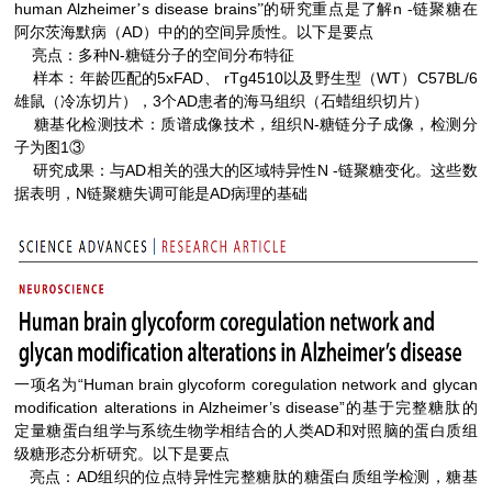
human Alzheimer
s disease brains
n -
’
”的研究重点是了解
链聚糖在
AD
阿尔茨海默病（
）中的的空间异质性。以下是要点
亮点：多种N-糖链分子的空间分布特征
样本：年龄匹配的5xFAD、 rTg4510以及野生型（WT）C57BL/6
雄鼠（冷冻切片），3个AD患者的海马组织（石蜡组织切片）
糖基化检测技术：质谱成像技术，组织N-糖链分子成像，检测分
子为图1③
研究成果：与AD相关的强大的区域特异性N -链聚糖变化。这些数
据表明，N链聚糖失调可能是AD病理的基础
一项名为“Human brain glycoform coregulation network and glycan
modification alterations in Alzheimer’s disease”的基于完整糖肽的
定量糖蛋白组学与系统生物学相结合的人类AD和对照脑的蛋白质组
级糖形态分析研究。以下是要点
亮点：AD组织的位点特异性完整糖肽的糖蛋白质组学检测，糖基