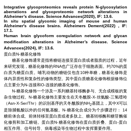
Integrative glycoproteomics reveals protein N-glycosylation
aberrations and glycoproteomic network alterations in
Alzheimer’s disease. Science Advances(2020), IF: 13.6.
In situ spatial glycomic imaging of mouse and human
Alzheimer's disease brains.
Alzheimers Dement(2022) , IF:
17.1.
Human brain glycoform coregulation network and glycan
modification alterations in Alzheimer’s disease. Science
Advances(2024), IF: 13.6.
N-
蛋白质
糖基化修饰
糖基化修饰通常是指将糖链连接至蛋白质或者脂质的过程，近年
RNA
70%
来研究发现，糖基化修饰的
也广泛存在于细胞表面。约
的蛋
10
白质为糖蛋白质。哺乳动物的糖链仅包含
种单糖，糖基化修饰是
体内异质性和复杂性的修饰类型。其中蛋白质糖基化修饰根据修饰位
N-
O-
点主要分为
连接和
连接的糖基化修饰。
N-
糖基化修饰一个涉及一系列糖基转移酶参与、无合成模板的复
N-
-X-
-
杂生物过程。
糖基化修饰主要发生在天冬酰胺
丝氨酸
三氢嘌呤
Asn-X-Ser/Thr
NH
X
（
）的识别基序的天冬酰胺的
基团上，其中
可以
2
N-
14
是除脯氨酸以外的任何氨基酸。
糖基化合成分为个步骤进行：
糖前体合成、前体转移至蛋白质或者多肽上、糖基转移酶和糖苷酶催
N-
-
化修剪和加工糖链。蛋白质
糖基化修饰在蛋白质折叠、蛋白
蛋白
相互作用、信号转导、病毒感染等生物过程中发挥重要作用。