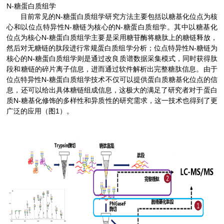
N-
糖蛋白质组学
N-
目前常见的
糖蛋白质组学研究方法主要包括以糖基化位点为核
N-
N-
心和以位点特异性
糖链为核心的
糖蛋白质组学。其中以糖基化
N-
位点为核心
糖蛋白质组学主要是采用糖苷酶将糖肽上的糖链释放，
N-
然后对无糖链的肽段进行常规蛋白质组学分析；位点特异性
糖链为
N-
核心的
糖蛋白质组学则是通过改良质谱数据采集模式，同时获得肽
段和糖链的碎片离子信息，进而通过软件解析出完整糖肽信息。由于
N-
位点特异性
糖蛋白质组学技术不仅可以提供蛋白质糖基化位点的信
息，还可以给出具体糖链组成信息，这极大的满足了研究者对于蛋白
N-
质
糖基化修饰的多样性和异质性的研究需求，这一技术也得到了更
1
广泛的应用（图
）。