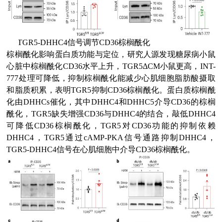
(5)
TGR5-DHHC4信号调节CD36棕榈酰化
棕榈酰化影响蛋白质功能与定位，研究人源发现糖尿病小鼠
心脏中棕榈酰化CD36水平上升，TGR5ΔCM小鼠更高，INT-
777处理可降低，抑制棕榈酰化能减少心肌细胞脂肪酸摄取
和脂质积累，表明TGR5抑制CD36棕榈酰化。蛋白质棕榈酰
化由DHHCs催化，其中DHHC4和DHHC5介导CD36的棕榈
酰化，TGR5缺失增强CD36与DHHC4的结合，敲低DHHC4
可降低CD36棕榈酰化，TGR5对CD36功能的抑制依赖
DHHC4，TGR5通过cAMP-PKA信号通路抑制DHHC4，
TGR5-DHHC4信号在心肌细胞中介导CD36棕榈酰化。