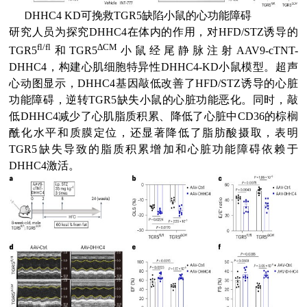
(6)
DHHC4 KD可挽救TGR5缺陷小鼠的心功能障碍
研究人员为探究DHHC4在体内的作用，对HFD/STZ诱导的
fl/fl
ΔCM
TGR5
和TGR5
小鼠经尾静脉注射AAV9-cTNT-
DHHC4，构建心肌细胞特异性DHHC4-KD小鼠模型。超声
心动图显示，DHHC4基因敲低改善了HFD/STZ诱导的心脏
功能障碍，逆转TGR5缺失小鼠的心脏功能恶化。同时，敲
低DHHC4减少了心肌脂质积累、降低了心脏中CD36的棕榈
酰化水平和质膜定位，还显著降低了脂肪酸摄取，表明
TGR5缺失导致的脂质积累增加和心脏功能障碍依赖于
DHHC4激活。