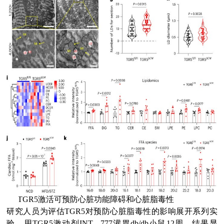
(3)
TGR5激活可预防心脏功能障碍和心脏脂毒性
研究人员为评估TGR5对预防心脏脂毒性的影响展开系列实
验。用TGR5激动剂INT - 777灌胃db/db小鼠12周，结果显