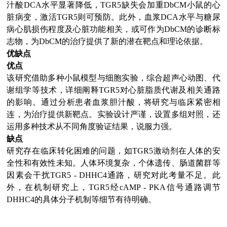
汁酸DCA水平显著降低，TGR5缺失会加重DbCM小鼠的心
脏病变，激活TGR5则可预防。此外，血浆DCA水平与糖尿
病心肌损伤程度及心脏功能相关，或可作为DbCM的诊断标
志物，为DbCM的治疗提供了新的潜在靶点和理论依据。
优缺点
优点
该研究借助多种小鼠模型与细胞实验，综合超声心动图、代
谢组学等技术，详细阐释TGR5对心脏脂质代谢及相关通路
的影响。通过分析患者血浆胆汁酸，将研究与临床紧密相
连，为治疗提供新靶点。实验设计严谨，设置多组对照，还
运用多种技术从不同角度验证结果，说服力强。
缺点
研究存在临床转化困难的问题，如TGR5激动剂在人体的安
全性和有效性未知。人体环境复杂，个体遗传、肠道菌群等
因素会干扰TGR5 - DHHC4通路，研究对此考量不足。此
外，在机制研究上，TGR5经cAMP - PKA信号通路调节
DHHC4的具体分子机制等细节有待明确。