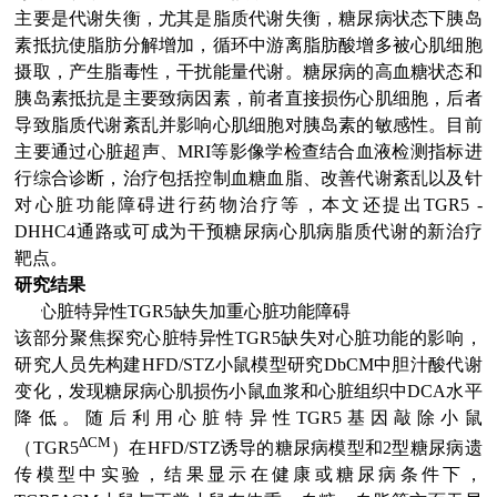
主要是代谢失衡，尤其是脂质代谢失衡，糖尿病状态下胰岛
素抵抗使脂肪分解增加，循环中游离脂肪酸增多被心肌细胞
摄取，产生脂毒性，干扰能量代谢。糖尿病的高血糖状态和
胰岛素抵抗是主要致病因素，前者直接损伤心肌细胞，后者
导致脂质代谢紊乱并影响心肌细胞对胰岛素的敏感性。目前
主要通过心脏超声、MRI等影像学检查结合血液检测指标进
行综合诊断，治疗包括控制血糖血脂、改善代谢紊乱以及针
对心脏功能障碍进行药物治疗等，本文还提出TGR5 -
DHHC4通路或可成为干预糖尿病心肌病脂质代谢的新治疗
靶点。
研究结果
(1)
心脏特异性TGR5缺失加重心脏功能障碍
该部分聚焦探究心脏特异性TGR5缺失对心脏功能的影响，
研究人员先构建HFD/STZ小鼠模型研究DbCM中胆汁酸代谢
变化，发现糖尿病心肌损伤小鼠血浆和心脏组织中DCA水平
降低。随后利用心脏特异性TGR5基因敲除小鼠
ΔCM
（TGR5
）在HFD/STZ诱导的糖尿病模型和2型糖尿病遗
传模型中实验，结果显示在健康或糖尿病条件下，