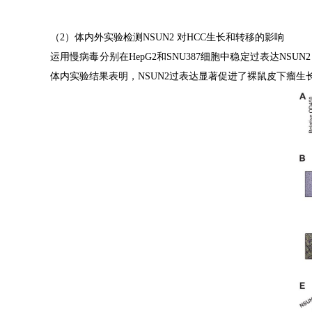
（
2
）体内外实验检测
NSUN2
对
HCC
生长和转移的影响
运用慢病毒分别在
HepG2
和
SNU387
细胞中稳定过表达
NSUN2
体内实验结果表明，
NSUN2
过表达显著促进了裸鼠皮下瘤生