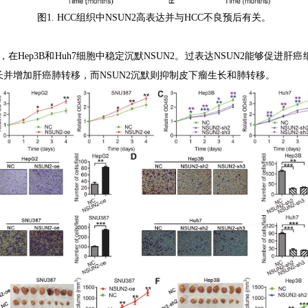
图
1. HCC
组织中
NSUN2
高表达并与
HCC
不良预后有关。
，在
Hep3B
和
Huh7
细胞中稳定沉默
NSUN2
。过表达
NSUN2
能够促进肝癌
长并增加肝癌肺转移，而
NSUN2
沉默则抑制皮下瘤生长和肺转移。