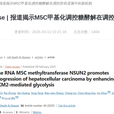
isease | 报道揭示M5C甲基化调控糖酵解在调控肝癌进展中的新机制
 Disease | 报道揭示M5C甲基化调控糖酵
更新时间：2025-03-11 10:21:18 点击次数：1404