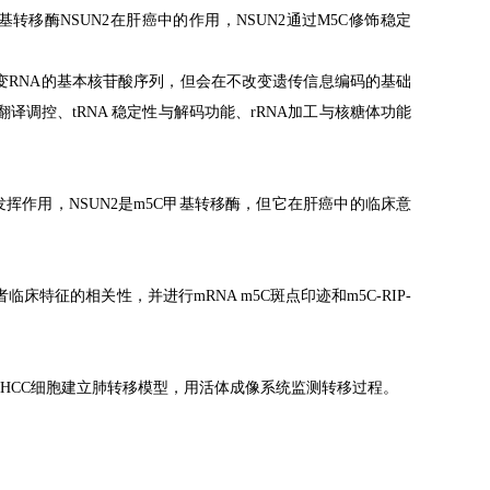
基转移酶
NSUN2
在肝癌中的作用，
NSUN2
通过
M5C
修饰稳定
变
RNA
的基本核苷酸序列，但会在不改变遗传信息编码的基础
翻译调控、
tRNA
稳定性与解码功能、
rRNA
加工与核糖体功能
发挥作用，
NSUN2
是
m5C
甲基转移酶，但它在肝癌中的临床意
者临床特征的相关性，并进行
mRNA m5C
斑点印迹和
m5C-RIP-
HCC
细胞建立肺转移模型，用活体成像系统监测转移过程。