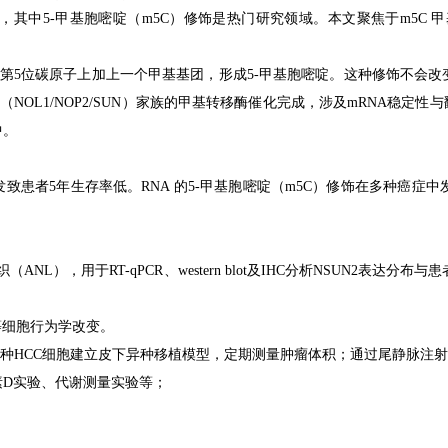
，其中
5-
甲基胞嘧啶（
m5C
）修饰是热门研究领域。本文聚焦于
m5C
甲
第
5
位碳原子上加上一个甲基基团，形成
5-
甲基胞嘧啶。这种修饰不会改
N
（
NOL1/NOP2/SUN
）家族的甲基转移酶催化完成，涉及
mRNA
稳定性与
中。
发致患者
5
年生存率低。
RNA
的
5-
甲基胞嘧啶（
m5C
）修饰在多种癌症中
织（
ANL
），用于
RT-qPCR
、
western blot
及
IHC
分析
NSUN2
表达分布与患
等细胞行为学改变。
种
HCC
细胞建立皮下异种移植模型，定期测量肿瘤体积；通过尾静脉注射
素
D
实验、代谢测量实验等；