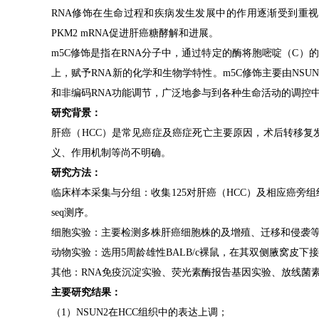
RNA
修饰在生命过程和疾病发生发展中的作用逐渐受到重视
PKM2 mRNA
促进肝癌糖酵解和进展。
m5C
修饰是指在
RNA
分子中，通过特定的酶将胞嘧啶（
C
）的
上，赋予
RNA
新的化学和生物学特性。
m5C
修饰主要由
NSU
和非编码
RNA
功能调节，广泛地参与到各种生命活动的调控
研究背景：
肝癌（
HCC
）是常见癌症及癌症死亡主要原因，术后转移复
义、作用机制等尚不明确。
研究方法：
临床样本采集与分组：收集
125
对肝癌（
HCC
）及相应癌旁组
seq
测序。
细胞实验：主要检测多株肝癌细胞株的及增殖、迁移和侵袭
动物实验：选用
5
周龄雄性
BALB/c
裸鼠，在其双侧腋窝皮下接
其他：
RNA
免疫沉淀实验、荧光素酶报告基因实验、放线菌
主要研究结果：
（
1
）
NSUN2
在
HCC
组织中的表达上调；