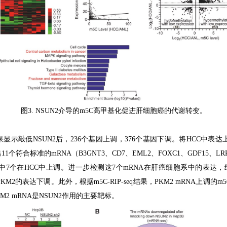
图
3. NSUN2
介导的
m5C
高甲基化促进肝细胞癌的代谢转变。
果显示敲低
NSUN2
后，
236
个基因上调，
376
个基因下调。将
HCC
中表达
出
11
个符合标准的
mRNA
（
B3GNT3
、
CD7
、
EML2
、
FOXC1
、
GDF15
、
LR
中
7
个在
HCC
中上调。进一步检测这
7
个
mRNA
在肝癌细胞系中的表达，
PKM2
的表达下调。此外，根据
m5C-RIP-seq
结果，
PKM2 mRNA
上调的
m5
M2 mRNA
是
NSUN2
作用的主要靶标。