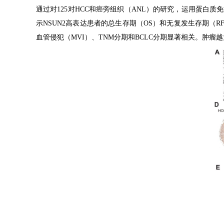
通过对
125
对
HCC
和癌旁组织（
ANL
）的研究，运用蛋白质免
示
NSUN2
高表达患者的总生存期（
OS
）和无复发生存期（
R
血管侵犯（
MVI
）、
TNM
分期和
BCLC
分期显著相关。肿瘤越