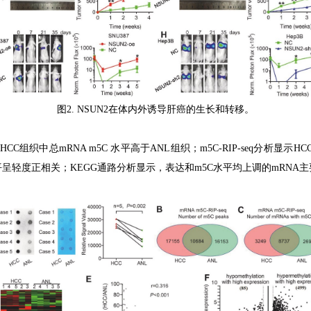
图
2. NSUN2
在体内外诱导肝癌的生长和转移。
HCC
组织中总
mRNA m5C
水平高于
ANL
组织；
m5C-RIP-seq
分析显示
HC
平呈轻度正相关；
KEGG
通路分析显示，表达和
m5C
水平均上调的
mRNA
主