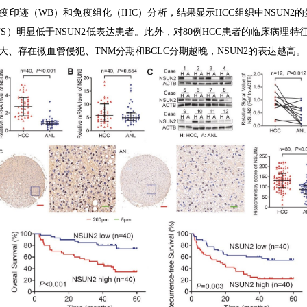
疫印迹（
WB
）和免疫组化（
IHC
）分析，结果显示
HCC
组织中
NSUN2
的
FS
）明显低于
NSUN2
低表达患者。此外，对
80
例
HCC
患者的临床病理特
大、存在微血管侵犯、
TNM
分期和
BCLC
分期越晚，
NSUN2
的表达越高。