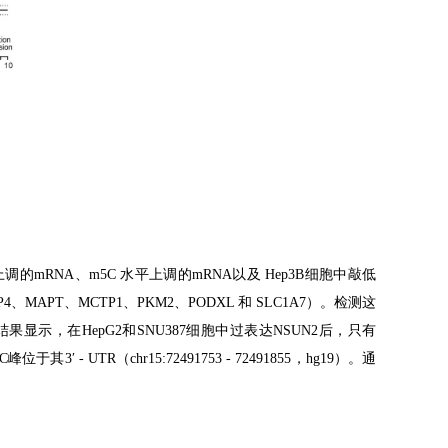
上调的
mRNA
、
m5C
水平上调的
mRNA
以及
Hep3B
细胞中敲低
P4
、
MAPT
、
MCTP1
、
PKM2
、
PODXL
和
SLC1A7
）。检测这
结果显示，在
HepG2
和
SNU387
细胞中过表达
NSUN2
后，只有
C
峰位于其
3′ - UTR
（
chr15:72491753 - 72491855
，
hg19
）。通