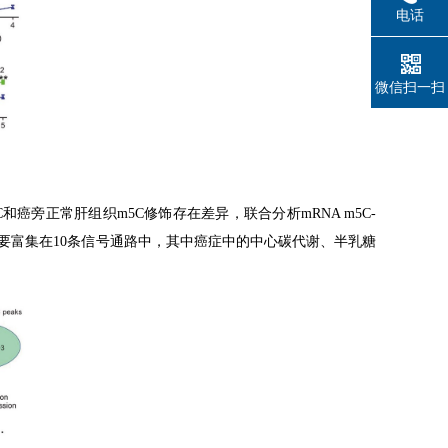
电话
微信扫一扫
C
和癌旁正常肝组织
m5C
修饰存在差异，联合分析
mRNA m5C-
要富集在
10
条信号通路中，其中癌症中的中心碳代谢、半乳糖