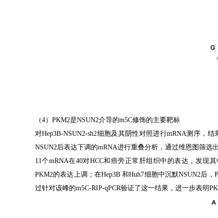
（
4
）
PKM2
是
NSUN2
介导的
m5C
修饰的主要靶标
对
Hep3B-NSUN2-sh2
细胞及其阴性对照进行
mRNA
测序，结
NSUN2
后表达下调的
mRNA
进行重叠分析，通过维恩图筛选
11
个
mRNA
在
40
对
HCC
和癌旁正常肝组织中的表达，发现其
PKM2
的表达上调；在
Hep3B
和
Huh7
细胞中沉默
NSUN2
后，
过针对该峰的
m5C-RIP-qPCR
验证了这一结果，进一步表明
PK