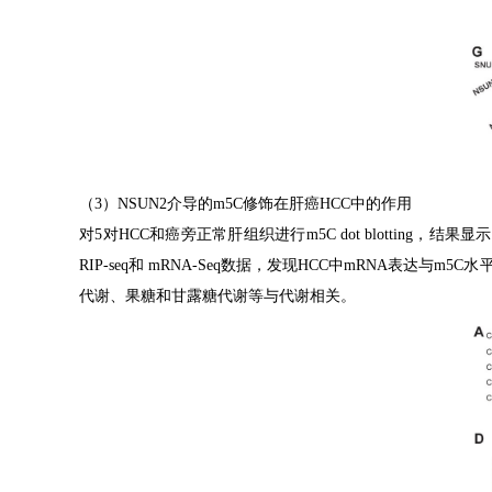
（
3
）
NSUN2
介导的
m5C
修饰在肝癌
HCC
中的作用
对
5
对
HCC
和癌旁正常肝组织进行
m5C dot blotting
，结果显示
RIP-seq
和
mRNA-Seq
数据，发现
HCC
中
mRNA
表达与
m5C
水
代谢、果糖和甘露糖代谢等与代谢相关。