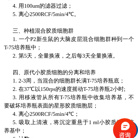
4.
用100um的滤器过滤；
5.
离心2500RCF/5min/4℃。
三、种植混合胶质细胞群
1.
一个P2新生鼠的大脑皮层混合细胞群种到一个
T-75培养瓶中；
2.
第5天，全量换液，之后每3天全量换液。
四、原代小胶质细胞的分离和培养
1.
2-3周，当混合的细胞群长满T-75培养瓶底；
2.
在37℃以150rps的速度摇动T-75培养瓶2小时;
3.
用移液管从所有T-75培养瓶中收集培养基，不
要破坏培养瓶表面的星形胶质细胞层；
4.
离心2500RCF/5min/4℃；
5.
吸取上清液，将沉淀重悬于1 ml小胶质细胞培
养基中；