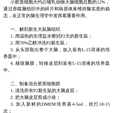
小胶质细胞大约占哺乳动物大脑细胞总数的12%，
通过吞噬脑组织中的碎片和病原体来维持脑实质的稳
态，在正常的脑生理学中发挥着重要作用。
一、解剖新生大鼠脑组织
1.
用温热的生理盐水擦拭P2天的新生鼠；
2.
用70%乙醇冲洗P2新生鼠；
3.
从头部取出整个大脑，放入装有L-15溶液的培
养皿中；
4.
移除脑膜，转移皮层到装有L-15溶液的培养皿
中。
二、制备混合胶质细胞群
1.
清洗所有P2新生鼠的大脑皮层；
2.
把大脑皮层剪成小块；
3.
加入新鲜的DMEM培养基4-5ml，吹打10-15
次；