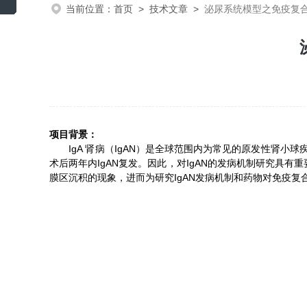
当前位置：
首页
>
技术文章
>
泌尿系统模型之免疫复合
项目背景：
IgA 肾病（IgAN）是全球范围内为常见的原发性肾小球疾
术后两年内IgAN复发。因此，对IgAN的发病机制研究具
膜区沉积的现象，进而为研究IgAN发病机制和药物对免疫复