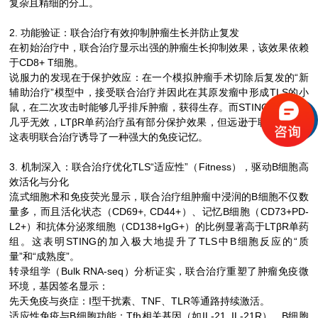
复杂且精细的分工。
2. 功能验证：联合治疗有效抑制肿瘤生长并防止复发
在初始治疗中，联合治疗显示出强的肿瘤生长抑制效果，该效果依赖
于CD8+ T细胞。
说服力的发现在于保护效应：在一个模拟肿瘤手术切除后复发的“新
辅助治疗”模型中，接受联合治疗并因此在其原发瘤中形成TLS的小
鼠，在二次攻击时能够几乎排斥肿瘤，获得生存。而STING单药治疗
几乎无效，LTβR单药治疗虽有部分保护效果，但远逊于联合治疗。
这表明联合治疗诱导了一种强大的免疫记忆。
3. 机制深入：联合治疗优化TLS“适应性”（Fitness），驱动B细胞高
效活化与分化
流式细胞术和免疫荧光显示，联合治疗组肿瘤中浸润的B细胞不仅数
量多，而且活化状态（CD69+, CD44+）、记忆B细胞（CD73+PD-
L2+）和抗体分泌浆细胞（CD138+IgG+）的比例显著高于LTβR单药
组。这表明STING的加入极大地提升了TLS中B细胞反应的“质
量”和“成熟度”。
转录组学（Bulk RNA-seq）分析证实，联合治疗重塑了肿瘤免疫微
环境，基因签名显示：
先天免疫与炎症：I型干扰素、TNF、TLR等通路持续激活。
适应性免疫与B细胞功能：Tfh相关基因（如IL-21, IL-21R）、B细胞