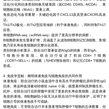
活化/分化和抗体类别转换关键基因（如CD40, CD40L, AICDA）、浆
细胞标志物（Mzb1）显著上调。
免疫趋化与血管重塑：关键趋化因子CXCL13及其受体CXCR5高表
达。
Th1/Th2极化：向Th2型应答倾斜（利于体液免疫），同时抑制Th17
应答。
单细胞RNA-seq（scRNA-seq）提供了更高分辨率的洞察：
B细胞群体发生显著扩增，且涵盖了从滤泡B细胞到记忆B细胞、浆细
胞乃至长寿命浆细胞的完整分化谱系。
类别转换分析显示，联合治疗显著促进向IgG的转换，而非IgA。
T细胞分析发现，联合治疗促进了初始CD4+ T细胞
（CCR7+SELL+）的招募（与HEV增加相符）和记忆CD8+ T细胞的
形成。
4. 免疫学贡献：阐明体液免疫与细胞免疫的共同作用
体液免疫：联合治疗的小鼠血清中含有高水平的肿瘤抗原特异性IgG
抗体。将这种血清被动转移给 naïve 小鼠，能显著抑制其肿瘤生长。
此外，在联合治疗后的骨髓中发现了更多的长寿命浆细胞，这是体液
免疫的基地。B细胞缺陷小鼠无法从联合治疗中获得保护，证明了B
细胞介导的体液免疫不可或缺。
细胞免疫：尽管联合治疗并未显著增加肿瘤中T细胞的总体数量，但