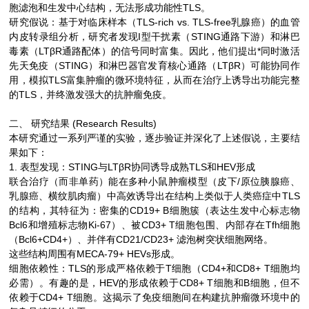
胞滤泡和生发中心结构，无法形成功能性TLS。
研究假说：基于对临床样本（TLS-rich vs. TLS-free乳腺癌）的血管
内皮转录组分析，研究者发现I型干扰素（STING通路下游）和淋巴
毒素（LTβR通路配体）的信号同时富集。因此，他们提出*同时激活
先天免疫（STING）和淋巴器官发育核心通路（LTβR）可能协同作
用，模拟TLS富集肿瘤的微环境特征，从而在治疗上诱导出功能完整
的TLS，并终激发强大的抗肿瘤免疫。
二、 研究结果 (Research Results)
本研究通过一系列严谨的实验，逐步验证并深化了上述假说，主要结
果如下：
1. 表型发现：STING与LTβR协同诱导成熟TLS和HEV形成
联合治疗（而非单药）能在多种小鼠肿瘤模型（皮下/原位胰腺癌、
乳腺癌、横纹肌肉瘤）中高效诱导出在结构上类似于人类癌症中TLS
的结构，其特征为：密集的CD19+ B细胞簇（表达生发中心标志物
Bcl6和增殖标志物Ki-67）、被CD3+ T细胞包围、内部存在Tfh细胞
（Bcl6+CD4+）、并伴有CD21/CD23+ 滤泡树突状细胞网络。
这些结构周围有MECA-79+ HEVs形成。
细胞依赖性：TLS的形成严格依赖于T细胞（CD4+和CD8+ T细胞均
必需）。有趣的是，HEV的形成依赖于CD8+ T细胞和B细胞，但不
依赖于CD4+ T细胞。这揭示了免疫细胞间在构建抗肿瘤微环境中的