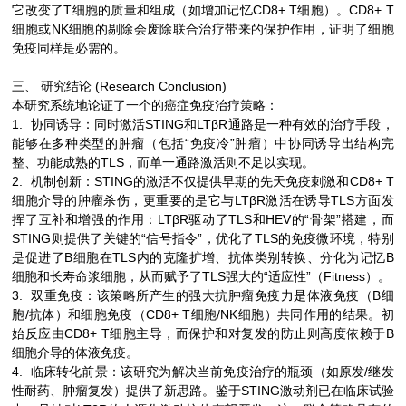
它改变了T细胞的质量和组成（如增加记忆CD8+ T细胞）。CD8+ T
细胞或NK细胞的剔除会废除联合治疗带来的保护作用，证明了细胞
免疫同样是必需的。
三、 研究结论 (Research Conclusion)
本研究系统地论证了一个的癌症免疫治疗策略：
1. 协同诱导：同时激活STING和LTβR通路是一种有效的治疗手段，
能够在多种类型的肿瘤（包括“免疫冷”肿瘤）中协同诱导出结构完
整、功能成熟的TLS，而单一通路激活则不足以实现。
2. 机制创新：STING的激活不仅提供早期的先天免疫刺激和CD8+ T
细胞介导的肿瘤杀伤，更重要的是它与LTβR激活在诱导TLS方面发
挥了互补和增强的作用：LTβR驱动了TLS和HEV的“骨架”搭建，而
STING则提供了关键的“信号指令”，优化了TLS的免疫微环境，特别
是促进了B细胞在TLS内的克隆扩增、抗体类别转换、分化为记忆B
细胞和长寿命浆细胞，从而赋予了TLS强大的“适应性”（Fitness）。
3. 双重免疫：该策略所产生的强大抗肿瘤免疫力是体液免疫（B细
胞/抗体）和细胞免疫（CD8+ T细胞/NK细胞）共同作用的结果。初
始反应由CD8+ T细胞主导，而保护和对复发的防止则高度依赖于B
细胞介导的体液免疫。
4. 临床转化前景：该研究为解决当前免疫治疗的瓶颈（如原发/继发
性耐药、肿瘤复发）提供了新思路。鉴于STING激动剂已在临床试验