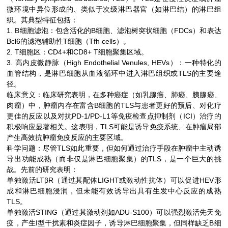
微环境中异位形成的、类似于次级淋巴器官（如淋巴结）的淋巴组
织。其典型特征包括：
1. B细胞滤泡：包含活化的B细胞、滤泡树突状细胞（FDCs）和表达
Bcl6的滤泡辅助性T细胞（Tfh cells）。
2. T细胞区：CD4+和CD8+ T细胞聚集区域。
3. 高内皮微静脉（High Endothelial Venules, HEVs）：一种特化的
血管结构，是淋巴细胞从血液循环中进入淋巴组织或TLS的主要途
径。
临床意义：临床研究表明，在多种癌症（如乳腺癌、肺癌、胰腺癌、
肉瘤）中，肿瘤内存在富含B细胞的TLS与患者更好的预后、对化疗
更佳的反应以及对抗PD-1/PD-L1等免疫检查点抑制剂（ICI）治疗的
积极响应显著相关。这表明，TLS可能是诱导免疫系统、在肿瘤局部
产生高效抗肿瘤免疫反应的主要区域。
科学问题：尽管TLS如此重要，但如何通过治疗手段在肿瘤中主动诱
导出功能成熟（而非仅是淋巴细胞聚集）的TLS，是一个巨大的挑
战。先前的研究表明：
单独激活LTβR（通过其配体LIGHT或激动性抗体）可以促进HEV形
成和淋巴细胞浸润，但未能有效诱导出具有生发中心反应的成熟
TLS。
单独激活STING（通过其激动剂如ADU-S100）可以强烈激活先天免
疫，产生I型干扰素和炎症因子，诱导淋巴细胞聚集，但同样缺乏B细