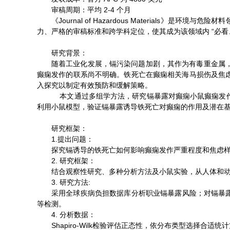
审稿周期：平均 2-4 个月
《Journal of Hazardous Materia
力、严格的审稿标准和跨学科定位，使其成为该领域内 “必看
研究背景：
随着工业化发展，镉污染问题加剧，其作为有毒重金属
癫痫发作的联系尚不明确。铁死亡在癫痫相关海马损伤及焦
入探究以制定有效预防和缓解策略。
本文通过多组学方法，研究镉暴露对癫痫小鼠癫痫发作
利用小鼠模型，验证镉暴露诱导铁死亡对癫痫的作用及潜在
研究框架：
1.提出问题：
探究镉诱导的铁死亡如何影响癫痫发作严重程度和焦虑
2. 研究框架：
结合观察性研究、多种分析方法及小鼠实验，从人体和
3. 研究方法:
采用全球疾病负担数据库分析职业镉暴露风险；对镉暴露
等检测。
4. 分析数据：
Shapiro-Wilk检验评估正态性，依分布类型选择合适统