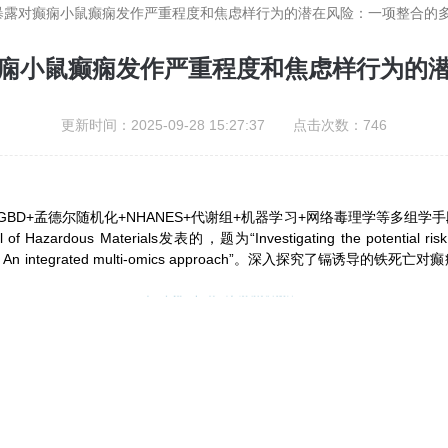
暴露对癫痫小鼠癫痫发作严重程度和焦虑样行为的潜在风险：一项整合的
痫小鼠癫痫发作严重程度和焦虑样行为的
更新时间：2025-09-28 15:27:37 点击次数：746
BD+孟德尔随机化+NHANES+代谢组+机器学习+网络毒理学等多组
terials发表的，题为“Investigating the potential risk of cadmiu
n epileptic mice: An integrated multi-omics approac