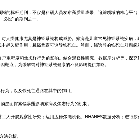
ls》是环境与危险材料领域的标杆期刊，不仅是科研人员发布高质量成果、追踪领域
、必投” 的期刊之一。
，对人类健康尤其是神经系统构成威胁。癫痫是儿童常见神经系统疾病，
虑中起关键作用，且镉暴露可诱导铁死亡。然而，镉诱导的铁死亡对癫痫
严重程度和焦虑样行为的影响。结合观察性研究、数据库分析等，探究
基因靶点，为缓解镉对神经系统健康的不良影响提供策略。
样行为，以及铁死亡通路在其中的作用。
动物层面探索镉暴露影响癫痫及焦虑行为的机制。
工人开展观察性研究；运用孟德尔随机化、NHANES数据分析；进行尿
计方法分析。