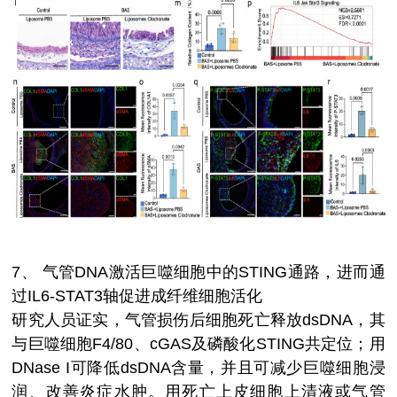
7、
气管DNA激活巨噬细胞中的STING通路，进而通
过IL6-STAT3轴促进成纤维细胞活化
研究人员证实，气管损伤后细胞死亡释放dsDNA，其
与巨噬细胞F4/80、cGAS及磷酸化STING共定位；用
DNase I可降低dsDNA含量，并且可减少巨噬细胞浸
润、改善炎症水肿。用死亡上皮细胞上清液或气管