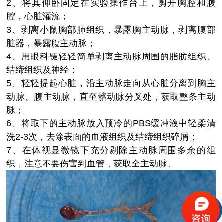
2、
将其仰卧固定在实验操作台上，剪开胸腔和腹
腔，心脏灌流；
3、
剥离小鼠胸部肺组织，暴露胸主动脉，剥离腹部
脏器，暴露腹主动脉；
4、
用眼科镊轻轻简单剥离主动脉周围的脂肪组织、
结缔组织及神经；
5、
轻轻提起心脏，沿主动脉走向从心脏分离到胸主
动脉、腹主动脉，直至髂动脉分叉处，获取整条主动
脉；
6、
将取下的主动脉放入预冷的PBS缓冲液中轻柔清
洗2-3次，去除表面的血液组织及结缔组织碎屑；
7、
在体视显微镜下充分剔除主动脉周围多余的组
织，注意不要伤害到血管，获取全主动脉。