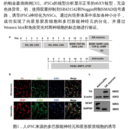
的帕金森病病例
[31]
。
iPSCs
的核型分析显示正常的
46XY
核型，无染
色体异常。初，使用双重抑制剂
SB431542
和
Noggin
抑制
SMAD
信号通
路，诱导
iPSCs
神经化为
NSCs
。通过向培养体系中添加各种小分子，
成功实现了向星形胶质细胞和多巴胺能神经元的分化。
并通过
Western blot
和
免疫荧光
对两种细胞的标志物进行验证
。
图
1
，
人
iPSC
来源的多巴胺能神经元和星形胶质细胞的
诱导