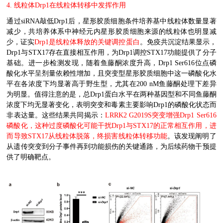
4.
线粒体
Drp1
在线粒体转移中发挥作用
通过
siRNA
敲低
Drp1
后，星形胶质细胞条件培养基中线粒体数量显著
减少，共培养体系中神经元内星形胶质细胞来源的线粒体也明显减
少，证实
Drp1
是线粒体释放的关键调控蛋白
。免疫共沉淀结果显示，
Drp1
与
STX17
存在直接相互作用，为
Drp1
调控
STX17
功能提供了分子
基础。进一步检测发现，随着鱼藤酮浓度升高，
Drp1 Ser616
位点磷
酸化水平呈剂量依赖性增加，且突变型星形胶质细胞中这一磷酸化水
平在各浓度下均显著高于野生型，尤其在
200 nM
鱼藤酮处理下差异
为明显。值得注意的是，总
Drp1
蛋白水平在两种基因型和不同鱼藤酮
浓度下均无显著变化，表明突变和毒素主要影响
Drp1
的磷酸化状态而
非表达量。这些结果共同揭示：
LRRK2 G2019S
突变增强
Drp1 Ser616
磷酸化，这种过度磷酸化可能干扰
Drp1
与
STX17
的正常相互作用，进
而导致
STX17
从线粒体脱落，终损害线粒体转移功能
。该发现阐明了
从遗传突变到分子事件再到功能损伤的关键通路，为后续药物干预提
供了明确靶点。