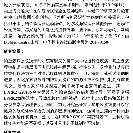
域的开放获取、同行评议的英文学术期刊
。
期刊创刊于
2012
年
1
月，
由上海交通大学医学院附属瑞金医院神经科、神经病学研究所与施普
林格
·
自然集团合作创办
。
涵盖所有神经退行性疾病的相关研究，包
括但不限于帕金森病及运动障碍、阿尔茨海默病及其他痴呆、运动神
经元病等。感兴趣的主题包括流行病学、病原学、诊断标志物、新药
开发、治疗及预防等
。
影响因子为
15.2
，
5
年影响因子为
15.0
；
由
BioMed Central
出版，电子标准连续出版物号为
2047-9158
；
研究背景：
帕金森病是仅次于阿尔茨海默病的第二大神经退行性疾病，其主要病
理特征是中脑黑质区多巴胺能神经元的进行性丧失。尽管目前以多巴
胺替代疗法为主的对症治疗能够改善症状，但无法阻止或延缓疾病的
进展，因此探索能够抑制神经元凋亡的内源性神经保护机制具有重要
意义。遗传因素和环境因素共同参与了帕金森病的发生。其中，
LRRK2 G2019S
突变是常见的帕金森病致病基因变异，可显著增强
LRRK2
激酶活性，导致线粒体自噬障碍、线粒体
DNA
损伤和线粒体
分裂异常等病理改变。同时，前期研究已证实，星形胶质细胞可以将
健康的线粒体转移给受损的多巴胺能神经元，这可能是脑内一种内源
性的神经修复机制。然而，在
LRRK2 G2019S
突变背景下，这种线粒
体转移功能是否受损，以及其具体分子机制尚不清楚。
研究方法：