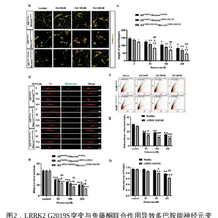
图
2
，
LRRK2 G2019S
突变与鱼藤酮联合作用导致多巴胺能神经元变