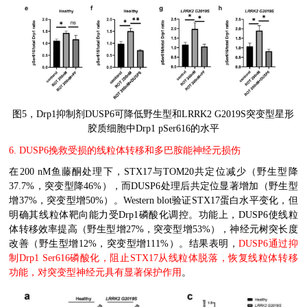
图
5
，
Drp1
抑制剂
DUSP6
可降低野生型和
LRRK2 G2019S
突变型星形
胶质细胞中
Drp1 pSer616
的水平
6. DUSP6
挽救受损的线粒体转移和多巴胺能神经元损伤
在
200 nM
鱼藤酮处理下，
STX17
与
TOM20
共定位减少（野生型降
37.7%
，突变型降
46%
），而
DUSP6
处理后共定位显著增加（野生型
增
37%
，突变型增
50%
）。
Western blot
验证
STX17
蛋白水平变化，但
明确其线粒体靶向能力受
Drp1
磷酸化调控。功能上，
DUSP6
使线粒
体转移效率提高（野生型增
27%
，突变型增
53%
），神经元树突长度
改善（野生型增
12%
，突变型增
111%
）。结果表明，
DUSP6
通过抑
制
Drp1 Ser616
磷酸化，阻止
STX17
从线粒体脱落，恢复线粒体转移
功能，对突变型神经元具有显著保护作用
。