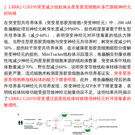
2. LRRK2 G2019S
突变
减少
线粒体从星形胶质细胞向多巴胺能神经元
的转移
在突变型共培养体系（突变星形胶质细胞
+
突变神经元）中，
200 nM
鱼藤酮处理后神经元树突长度减少约
60%
，损伤程度显著重于野生型
共培养体系（减少
44%
），表明突变神经元对环境毒素的抵抗力降
低。当野生型星形胶质细胞与突变神经元共培养时，树突长度减少约
50%
，损伤轻于突变共培养体系，提示健康星形胶质细胞能部分缓解
突变神经元的损伤。
MitoTracker
线粒体示踪显示，鱼藤酮呈剂量依赖
性地减少神经元内星形胶质细胞来源的线粒体数量，突变体系中线粒
体数量减少
70%
，野生型减少
60%
，说明突变导致线粒体转移功能受
损更严重。流式细胞术检测星形胶质细胞条件培养基证实，
突变星形
胶质细胞释放线粒体的能力下降更明显
。此外，将鱼藤酮处理后的条
件培养基与神经元共培养发现，突变神经元
ATP
水平下降更显著，表
明线粒体转移功能受损导致神经元能量供应不足。这些结果共同揭示
了
LRRK2 G2019S
突变通过损害线粒体转移增强神经元对环境毒素的
敏感性
。