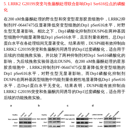
5. LRRK2 G2019S
突变与鱼藤酮处理联合影响
Drp1 Ser616
位点的磷酸
化
在
200 nM
鱼藤酮处理的野生型和突变型星形胶质细胞中，
LRRK2
抑
制剂
PF-06447475
仅显著降低突变型细胞的
Drp1 pSer616
水平，对野
生型无显著影响。相比之下，
Drp1
磷酸化抑制剂
DUSP6
在两种基因
型细胞中均能显著降低
Drp1 pSer616
水平，且呈剂量依赖性。总
Drp1
蛋白水平在各处理组间无显著变化。结果表明，
DUSP6
能有效抑制由
LRRK2 G2019S
突变和鱼藤酮共同诱导的
Drp1
过度磷酸化，适合用于
后续的功能挽救实验。
并
比较了两种抑制剂对
Drp1 Ser616
磷酸化的
影响，为后续挽救实验筛选出
DUSP6
。在
200 nM
鱼藤酮处理的星形
胶质细胞中，
LRRK2
抑制剂
PF-06447475
仅显著降低突变型细胞的
Drp1 pSer616
水平，对野生型无显著影响。而
Drp1
磷酸化抑制剂
DUSP6
在两种基因型细胞中均能剂量依赖性地显著降低
Drp1 pSer616
水平，总
Drp1
蛋白水平无变化。结果表明，
DUSP6
能有效抑制由
LRRK2 G2019S
突变和鱼藤酮共同诱导的
Drp1
过度磷酸化，适合用于
后续的功能挽救实验。