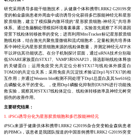
研究采用诱导多能干细胞技术，从健康个体和携带
LRRK2 G2019S
突
变的帕金森病患者外周血中成功诱导分化获得多巴胺能神经元和星形
胶质细胞，建立了模拟脑内微环境的
“
星形胶质细胞
-
神经元
”
共培养
体系。通过鱼藤酮处理模拟环境毒素暴露，实验首先观察了不同基因
背景下线粒体转移效率的变化；进而利用
MitoTracker
标记星形胶质细
胞线粒体，结合激光共聚焦显微镜和流式细胞术，定量检测共培养体
系中神经元内星形胶质细胞来源的线粒体数量，并测定神经元
ATP
水
平以评估其功能状态。在分子机制探讨层面，通过
siRNA
技术分别敲
低
SNARE
家族蛋白
STX17
、
VAMP3
和
SNAP23
，筛选影响线粒体释放
的关键蛋白；运用免疫荧光共定位分析
STX17
与线粒体外膜蛋白
TOM20
的共定位关系；采用免疫共沉淀技术验证
Drp1
与
STX17
的相
互作用；并通过
Western blot
检测不同处理下
Drp1
总蛋白及其
Ser616
位
点磷酸化水平的变化。，使用
Drp1
磷酸化抑制剂
DUSP6
进行功能挽
救实验，观察其对
STX17
线粒体定位、线粒体转移效率及神经元树突
损伤的改善作用。
主要
研究结果
：
1. iPSCs
诱导
分化为星形胶质细胞和多巴胺能神经元
iPSCs
来源于健康供体和携带
LRRK2 G2019S
杂合突变帕金森病患者
的
PBMCs
，该患者是我团队报道的中国首例携带
LRRK2 G2019S
突变