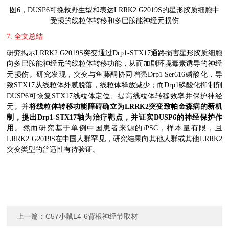
图
6
，
DUSP6
可挽救野生型和表达
LRRK2 G2019S
的星形胶质细胞中
受损的线粒体转移和多巴胺能神经元损伤
7.
全文总结
研究揭示
LRRK2 G2019S
突变通过
Drp1-STX17
通路损害星形胶质细胞
向多巴胺能神经元的线粒体转移功能，从而加剧环境毒素诱导的神经
元损伤。研究发现，突变与鱼藤酮协同增强
Drp1 Ser616
磷酸化，导
致
STX17
从线粒体外膜脱落，线粒体释放减少；而
Drp1
磷酸化抑制剂
DUSP6
可恢复
STX17
线粒体定位、提高线粒体转移效率并保护神经
元。
并
将线粒体转移功能障碍确立为
LRRK2
突变致帕金森病的新机
制，提出
Drp1-STX17
轴为治疗靶点，并证实
DUSP6
的神经保护作
用
。
然而研究
基于单例中国患者来源的
iPSC
，样本量有限，且
LRRK2 G2019S
在中国人群罕见，研究结果向其他人群或其他
LRRK2
突变类型的普适性有待验证。
上一篇：
C57小鼠L4-6背根神经节取材