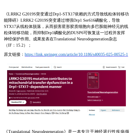
《
LRRK2 G2019S
突变通过
Drp1-STX17
依赖的方式导致线粒体转移功
能障碍》
LRRK2 G2019S
突变通过增强
Drp1 Ser616
磷酸化，导致
STX17
从线粒体脱落，从而损害星形胶质细胞向多巴胺能神经元的线
粒体转移功能，而抑制
Drp1
磷酸化的
DUSP6
可恢复这一过程并发挥
神经保护作用。
成果发表在
Translational Neurodegeneration
杂志
（
I
F
：
15.2
）；
原文链接：
https://link.springer.com/article/10.1186/s40035-025-00525-1
《
Translational Neurodegeneration
》是一本专注于神经退行性疾病领