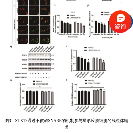
图
3
，
STX17
通过不依赖
SNARE
的机制参与星形胶质细胞的线粒体输
出