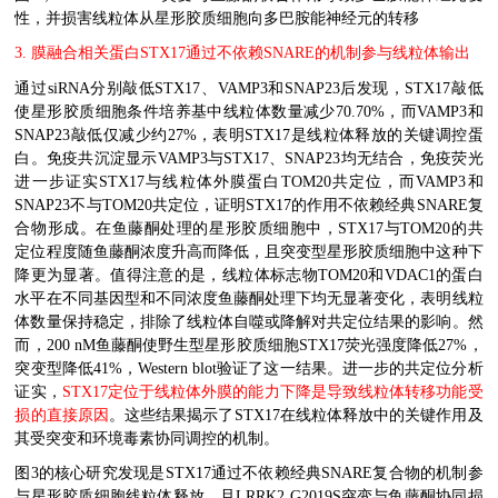
性，并损害线粒体从星形胶质细胞向多巴胺能神经元的转移
3
.
膜融合相关蛋白
STX17
通过不依赖
SNARE
的机制参与线粒体输出
通过
siRNA
分别敲低
STX17
、
VAMP3
和
SNAP23
后发现，
STX17
敲低
使星形胶质细胞条件培养基中线粒体数量减少
70.70%
，而
VAMP3
和
SNAP23
敲低仅减少约
27%
，表明
STX17
是线粒体释放的关键调控蛋
白。免疫共沉淀显示
VAMP3
与
STX17
、
SNAP23
均无结合，免疫荧光
进一步证实
STX17
与线粒体外膜蛋白
TOM20
共定位，而
VAMP3
和
SNAP23
不与
TOM20
共定位，证明
STX17
的作用不依赖经典
SNARE
复
合物形成。在鱼藤酮处理的星形胶质细胞中，
STX17
与
TOM20
的共
定位程度随鱼藤酮浓度升高而降低，且突变型星形胶质细胞中这种下
降更为显著。值得注意的是，线粒体标志物
TOM20
和
VDAC1
的蛋白
水平在不同基因型和不同浓度鱼藤酮处理下均无显著变化，表明线粒
体数量保持稳定，排除了线粒体自噬或降解对共定位结果的影响。然
而，
200 nM
鱼藤酮使野生型星形胶质细胞
STX17
荧光强度降低
27%
，
突变型降低
41%
，
Western blot
验证了这一结果。进一步的共定位分析
证实，
STX17
定位于线粒体外膜的能力下降是导致线粒体转移功能受
损的直接原因
。这些结果揭示了
STX17
在线粒体释放中的关键作用及
其受突变和环境毒素协同调控的机制。
图
3
的核心研究发现是
STX17
通过不依赖经典
SNARE
复合物的机制参
与星形胶质细胞线粒体释放，且
LRRK2 G2019S
突变与鱼藤酮协同损