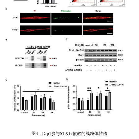
图
4
，
Drp1
参与
STX17
依赖的线粒体转移