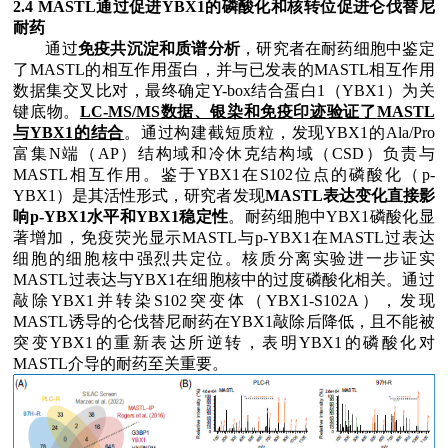
2.4 MASTL
通过促进
YBX1
的磷酸化和核转位促进仑伐替尼
耐药
通过
免疫共沉淀和质谱分析
，研究者在耐药细胞中鉴定
了
MASTL
的相互作用蛋白，并与已发表的
MASTL
相互作用
数据集交叉比对，最终确定
Y-box
结合蛋白
1
（
YBX1
）为关
键底物。
LC-MS/MS
数据、银染和免疫印迹验证了
MASTL
与
YBX1
的结合
。通过构建截短质粒，发现
YBX1
的
Ala/Pro
富集
N
端（
AP
）结构域和冷休克结构域（
CSD
）负责与
MASTL
相互作用。鉴于
YBX1
在
S102
位点的磷酸化（
p-
YBX1
）是其活性形式，研究者发现
MASTL
表达变化直接影
响
p-YBX1
水平和
YBX1
稳定性
。耐药细胞中
YBX1
磷酸化显
著增加，免疫荧光显示
MASTL
与
p-YBX1
在
MASTL
过表达
细胞的细胞核中强烈共定位。核质分离实验进一步证实
MASTL
过表达与
YBX1
在细胞核中的过度磷酸化相关。通过
敲除
YBX1
并转染
S102
突变体（
YBX1
-
S102A
），发现
MASTL
诱导的仑伐替尼耐药在
YBX1
敲除后降低，且不能被
突变
YBX1
的重新表达所逆转，表明
YBX1
的磷酸化对
MASTL
介导的耐药至关重要。