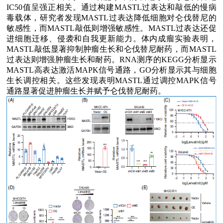
IC50
值呈强正相关。通过构建
MASTL
过表达和敲低的慢病
毒载体，研究者发现
MASTL
过表达降低细胞对仑伐替尼的
敏感性，而
MASTL
敲低则增强敏感性。
MASTL
过表达还促
进细胞迁移、侵袭和自我更新能力。体内成瘤实验表明，
MASTL
敲低显著抑制肿瘤生长和仑伐替尼耐药，而
MASTL
过表达则增强肿瘤生长和耐药。
RNA
测序的
KEGG
分析显示
MASTL
高表达激活
MAPK
信号通路，
GO
分析显示其与细胞
生长调控相关。这些发现表明
MASTL
通过调控
MAPK
信号
通路显著促进肿瘤生长并赋予仑伐替尼耐药。