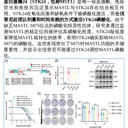
蛋白激酶
24
（
STK24
，也称
MST3
）
是唯一候选激酶。免疫
荧光和免疫共沉淀显示
MASTL
与
STK24
存在结合相互作
用。
STK24
在氧化应激和缺氧条件下被磷酸化激活，而
仑伐
替尼处理以剂量和时间依赖的方式激活
STK24
磷酸化
。由于
缺乏
MASTL S875
位点的磷酸化特异性抗体，研究者通过监
测
MASTL
的核定位间接评估其磷酸化程度。
STK24
敲低显
著降低
MASTL
核转位的效率，表明
STK24
确实影响
MASTL
S875
的磷酸化。这些发现突出了
S875
对
MASTL
功能的关键
重要性，并提示仑伐替尼可能通过
STK24
调控
MASTL
磷酸
化。