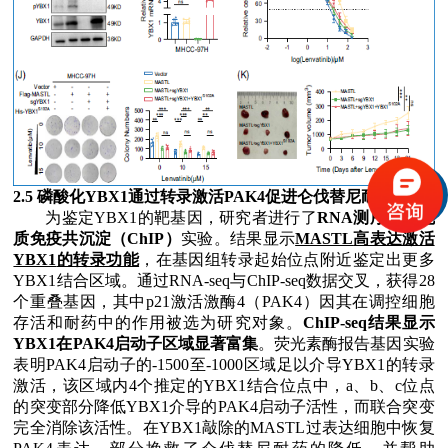
2.5
磷酸化
YBX1
通过转录激活
PAK4
促进仑伐替尼耐药
为鉴定
YBX1
的靶基因，研究者进行了
RNA
测序和染色
质免疫共沉淀（
ChIP
）
实验。结果显示
MASTL
高表达激活
YBX1
的转录功能
，在基因组转录起始位点附近鉴定出更多
YBX1
结合区域。通过
RNA-seq
与
ChIP-seq
数据交叉，获得
28
个重叠基因，其中
p21
激活激酶
4
（
PAK4
）因其在调控细胞
存活和耐药中的作用被选为研究对象。
ChIP-seq
结果显示
YBX1
在
PAK4
启动子区域显著富集
。荧光素酶报告基因实验
表明
PAK4
启动子的
-1500
至
-1000
区域足以介导
YBX1
的转录
激活，该区域内
4
个推定的
YBX1
结合位点中，
a
、
b
、
c
位点
的突变部分降低
YBX1
介导的
PAK4
启动子活性，而联合突变
完全消除该活性。在
YBX1
敲除的
MASTL
过表达细胞中恢复