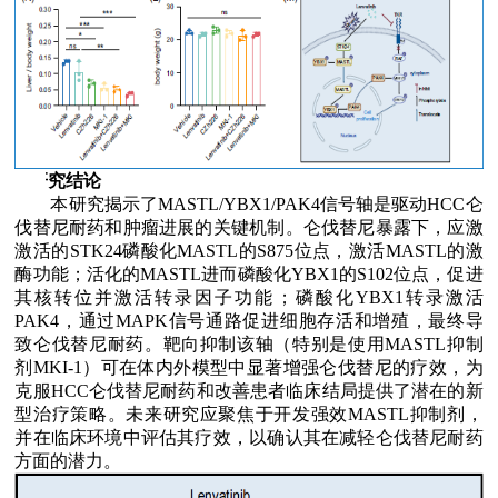
Ø
研究结论
本研究揭示了
MASTL/YBX1/PAK4
信号轴是驱动
HCC
仑
伐替尼耐药和肿瘤进展的关键机制。仑伐替尼暴露下，应激
激活的
STK24
磷酸化
MASTL
的
S875
位点，激活
MASTL
的激
酶功能；活化的
MASTL
进而磷酸化
YBX1
的
S102
位点，促进
其核转位并激活转录因子功能；磷酸化
YBX1
转录激活
PAK4
，通过
MAPK
信号通路促进细胞存活和增殖，最终导
致仑伐替尼耐药。靶向抑制该轴（特别是使用
MASTL
抑制
剂
MKI-1
）可在体内外模型中显著增强仑伐替尼的疗效，为
克服
HCC
仑伐替尼耐药和改善患者临床结局提供了潜在的新
型治疗策略。未来研究应聚焦于开发强效
MASTL
抑制剂，
并在临床环境中评估其疗效，以确认其在减轻仑伐替尼耐药
方面的潜力。