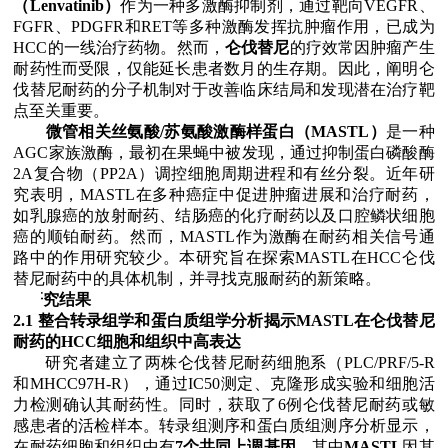
（
Lenvatinib
）
作为一种多激酶抑制剂，通过靶向
VEGFR
、
FGFR
、
PDGFR
和
RET
等多种激酶发挥抗肿瘤作用，已成为
HCC
的一线治疗药物。然而，
仑伐替尼
的疗效常因肿瘤产生
耐药性而受限，仅能延长患者数月的生存期。因此，阐明仑
伐替尼耐药的分子机制对于改善临床结局和发现潜在治疗靶
点至关重要。
微管相关丝氨酸
/
苏氨酸激酶样蛋白（
MASTL
）
是一种
AGC
家族激酶，最初在果蝇中被发现，通过抑制蛋白磷酸酶
2A
复合物（
PP2A
）调控细胞周期进程和有丝分裂。近年研
究表明，
MASTL
在多种癌症中促进肿瘤进展和治疗耐药，
如乳腺癌的放射耐药、结肠癌的化疗耐药以及口腔鳞状细胞
癌的顺铂耐药。然而，
MASTL
作为激酶在耐药相关信号通
路中的作用研究较少。本研究旨在探索
MASTL
在
HCC
仑伐
替尼耐药中的具体机制，并寻找克服耐药的新策略。
Ø
研究结果
2.1
整合转录组学和蛋白质组学分析揭示
MASTL
在仑伐替尼
耐药的
HCC
细胞和组织中高表达
研究者建立了两株仑伐替尼耐药细胞系（
PLC/PRF/5-R
和
MHCC97H-R
），通过
IC50
测定、克隆形成实验和细胞活
力检测确认其耐药性。同时，获取了
6
例仑伐替尼耐药或敏
感患者的活检样本。转录组测序和蛋白质组测序分析显示，
在耐药细胞和组织中有
7
个共同上调基因
，其中
MASTL
因其