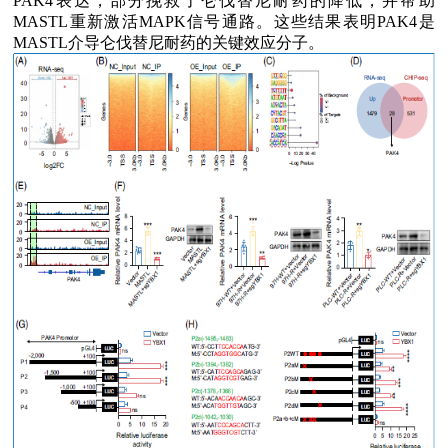
PAK4
表达，部分挽救了仑伐替尼耐药的降低，并帮助
MASTL
重新激活
MAPK
信号通路。这些结果表明
PAK4
是
MASTL
介导仑伐替尼耐药的关键效应分子。