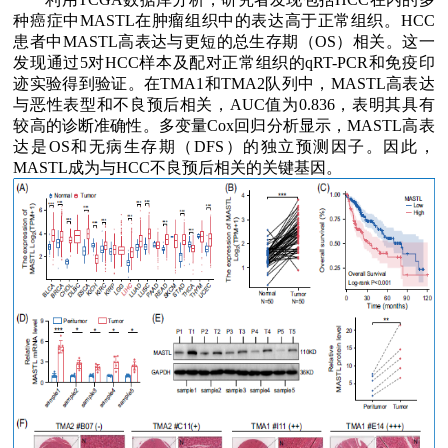
种癌症中
MASTL
在肿瘤组织中的表达高于正常组织。
HCC
患者中
MASTL
高表达与更短的总生存期（
OS
）相关。这一
发现通过
5
对
HCC
样本及配对正常组织的
qRT-PCR
和免疫印
迹实验得到验证。在
TMA1
和
TMA2
队列中，
MASTL
高表达
与恶性表型和不良预后相关，
AUC
值为
0.836
，表明其具有
较高的诊断准确性。多变量
Cox
回归分析显示，
MASTL
高表
达是
OS
和无病生存期（
DFS
）的独立预测因子。因此，
MASTL
成为与
HCC
不良预后相关的关键基因。