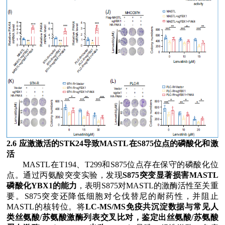
2.6
应激激活的
STK24
导致
MASTL
在
S875
位点的磷酸化和激
活
MASTL
在
T194
、
T299
和
S875
位点存在保守的磷酸化位
点。通过丙氨酸突变实验，发现
S875
突变显著损害
MASTL
磷酸化
YBX1
的能力
，表明
S875
对
MASTL
的激酶活性至关重
要。
S875
突变还降低细胞对仑伐替尼的耐药性，并阻止
MASTL
的核转位。将
LC-MS/MS
免疫共沉淀数据与常见人
类丝氨酸
/
苏氨酸激酶列表交叉比对，鉴定出丝氨酸
/
苏氨酸