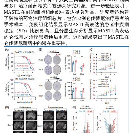
与多种治疗耐药相关而被选为研究对象。进一步验证表明，
MASTL
在耐药细胞和组织中表达显著升高。研究者还构建
了独特的药物治疗组织芯片，包含
52
例仑伐替尼治疗患者的
手术样本，免疫组化结果显示
MASTL
高表达的患者中疾病
稳定（
SD
）比例更高，且分层生存分析显示
MASTL
高表达
的仑伐替尼治疗患者预后更差。这些结果突出了
MASTL
在
仑伐替尼耐药中的潜在重要性。