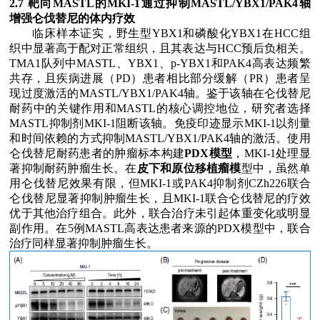
2.7
靶向
MASTL
的
MKI-1
通过抑制
MASTL/YBX1/PAK4
轴
增强仑伐替尼的体内疗效
临床样本证实，野生型
YBX1
和磷酸化
YBX1
在
HCC
组
织中显著高于配对正常组织，且其表达与
HCC
预后负相关。
TMA1
队列中
MASTL
、
YBX1
、
p-YBX1
和
PAK4
高表达频繁
共存，且疾病进展（
PD
）患者相比部分缓解（
PR
）患者呈
现过度激活的
MASTL/YBX1/PAK4
轴。鉴于该轴在仑伐替尼
耐药中的关键作用和
MASTL
的核心调控地位，研究者选择
MASTL
抑制剂
MKI-1
阻断该轴。免疫印迹显示
MKI-1
以剂量
和时间依赖的方式抑制
MASTL/YBX1/PAK4
轴的激活。使用
仑伐替尼耐药患者的肿瘤标本构建
PDX
模型
，
MKI-1
处理显
著抑制耐药肿瘤生长。在
皮下和原位移植瘤模
型中，虽然单
用仑伐替尼效果有限，但
MKI-1
或
PAK4
抑制剂
CZh226
联合
仑伐替尼显著抑制肿瘤生长，且
MKI-1
联合仑伐替尼的疗效
优于其他治疗组合。此外，联合治疗未引起体重变化或明显
副作用。在
5
例
MASTL
高表达患者来源的
PDX
模型中，联合
治疗同样显著抑制肿瘤生长。