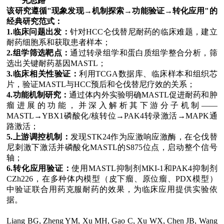
Ø
研究思路
该研究遵循
"
现象发现
→
机制探索
→
功能验证
→
转化应用
"
的
经典研究范式：
1.
临床问题出发：
针对
HCC
仑伐替尼耐药的临床难题，建立
耐药细胞系和获取患者样本；
2.
组学筛选靶点：
通过转录组学和蛋白质组学整合分析，筛
选出关键耐药基因
MASTL
；
3.
临床相关性验证：
利用
TCGA
数据库、临床样本和组织芯
片，验证
MASTL
与
HCC
预后和仑伐替尼疗效的关系；
4.
功能机制研究：
通过体内外实验明确
MASTL
促进耐药和肿
瘤进展的功能，并深入解析其下游分子机制
——
MASTL→YBX1
磷酸化
/
核转位
→PAK4
转录激活
→MAPK
通
路激活；
5.
上游调控机制：
发现
STK24
作为应激响应激酶，在仑伐替
尼刺激下激活并磷酸化
MASTL
的
S875
位点，启动整个信号
轴；
6.
转化应用验证：
使用
MASTL
抑制剂
MKI-1
和
PAK4
抑制剂
CZh226
，在多种体内模型（皮下瘤、原位瘤、
PDX
模型）
中验证联合用药克服耐药的效果，为临床应用提供实验依
据。
Liang BG, Zheng YM, Xu MH, Gao C, Xu WX, Chen JB, Wang