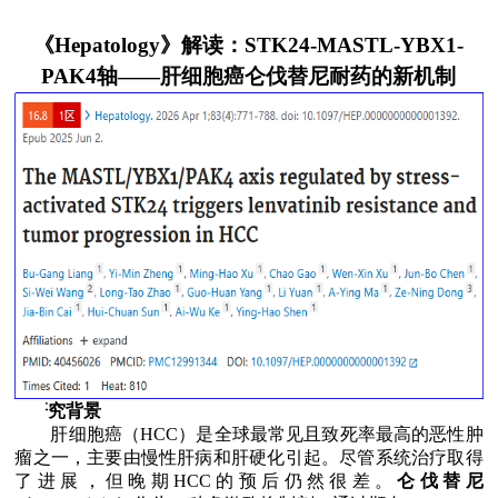
《
Hepatology
》解读：
STK24-MASTL-YBX1-
PAK4
轴
——
肝细胞癌仑伐替尼耐药的新机制
Ø
研究背景
肝细胞癌（
HCC
）是全球最常见且致死率最高的恶性肿
瘤之一，主要由慢性肝病和肝硬化引起。尽管系统治疗取得
了进展，但晚期
HCC
的预后仍然很差。
仑伐替尼