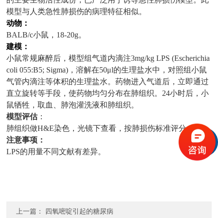
模型与人类急性肺损伤的病理特征相似。
动物：
BALB/c
小鼠，
18-20g
。
建模：
小鼠常规麻醉后，模型组气道内滴注
3mg/kg LPS (Escherichia
coli 055:B5; Sigma)
，溶解在
50μl
的生理盐水中，对照组小鼠
气管内滴注等体积的生理盐水。药物进入气道后，立即通过
直立旋转等手段，使药物均匀分布在肺组织。
24
小时后，小
鼠牺牲，取血、肺泡灌洗液和肺组织。
模型评估
：
肺组织做
H&E
染色，光镜下查看，按肺损伤标准评分。
注意事项：
LPS
的用量不同文献有差异。
上一篇：
四氧嘧啶引起的糖尿病