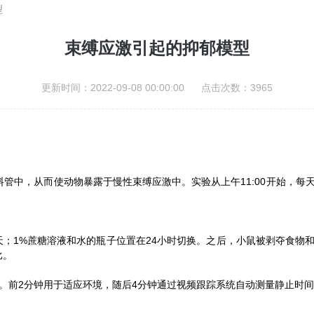
型
束缚应激引起的抑郁模型
更新时间：2022-09-08 00:00:00 点击次数：3965
料管中，从而使动物暴露于慢性束缚应激中。实验从上午11:00开始，每天
天；1%蔗糖溶液和水的瓶子位置在24小时切换。之后，小鼠被剥夺食物和
比。
缸中。前2分钟用于适应环境，随后4分钟通过视频跟踪系统自动测量静止时