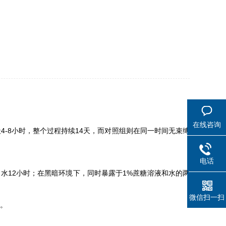
在线咨询
4-8小时，整个过程持续14天，而对照组则在同一时间无束缚
电话
水12小时；在黑暗环境下，同时暴露于1%蔗糖溶液和水的两
微信扫一扫
间。