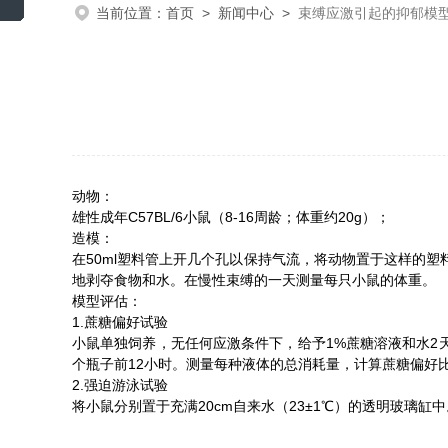
当前位置：
首页
>
新闻中心
>
束缚应激引起的抑郁模
动物：
雄性成年C57BL/6小鼠（8-16周龄；体重约20g）；
造模：
在50ml塑料管上开几个孔以保持气流，将动物置于这样的塑
地剥夺食物和水。在慢性束缚的一天测量每只小鼠的体重。
模型评估：
1.蔗糖偏好试验
小鼠单独饲养，无任何应激条件下，给予1%蔗糖溶液和水2
个瓶子前12小时。测量每种液体的总消耗量，计算蔗糖偏好
2.强迫游泳试验
将小鼠分别置于充满20cm自来水（23±1℃）的透明玻璃