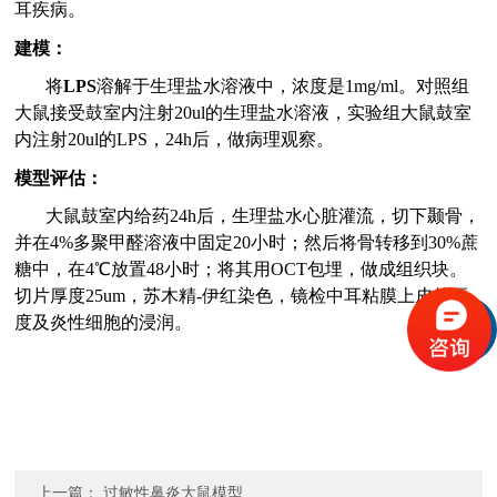
耳疾病。
建模：
将
LPS
溶解于生理盐水溶液中，浓度是1mg/ml。对照组
大鼠接受鼓室内注射20ul的生理盐水溶液，实验组大鼠鼓室
内注射20ul的LPS，24h后，做病理观察。
模型评估：
大鼠鼓室内给药24h后，生理盐水心脏灌流，切下颞骨，
并在4%多聚甲醛溶液中固定20小时；然后将骨转移到30%蔗
糖中，在4℃放置48小时；将其用OCT包埋，做成组织块。
切片厚度25um，苏木精-伊红染色，镜检中耳粘膜上皮的厚
度及炎性细胞的浸润。
上一篇：
过敏性鼻炎大鼠模型