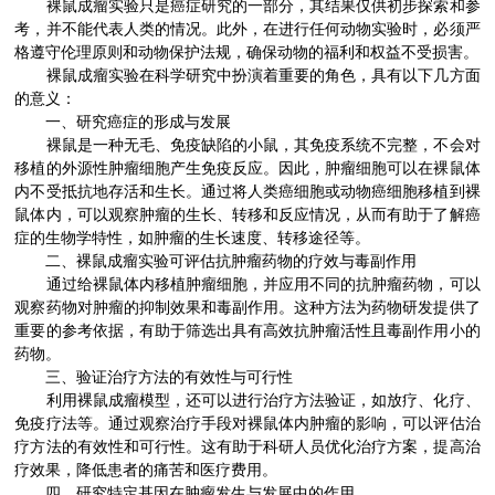
裸鼠成瘤实验只是癌症研究的一部分，其结果仅供初步探索和参
考，并不能代表人类的情况。此外，在进行任何动物实验时，必须严
格遵守伦理原则和动物保护法规，确保动物的福利和权益不受损害。
裸鼠成瘤实验在科学研究中扮演着重要的角色，具有以下几方面
的意义：
一、研究癌症的形成与发展
裸鼠是一种无毛、免疫缺陷的小鼠，其免疫系统不完整，不会对
移植的外源性肿瘤细胞产生免疫反应。因此，肿瘤细胞可以在裸鼠体
内不受抵抗地存活和生长。通过将人类癌细胞或动物癌细胞移植到裸
鼠体内，可以观察肿瘤的生长、转移和反应情况，从而有助于了解癌
症的生物学特性，如肿瘤的生长速度、转移途径等。
二、裸鼠成瘤实验可评估抗肿瘤药物的疗效与毒副作用
通过给裸鼠体内移植肿瘤细胞，并应用不同的抗肿瘤药物，可以
观察药物对肿瘤的抑制效果和毒副作用。这种方法为药物研发提供了
重要的参考依据，有助于筛选出具有高效抗肿瘤活性且毒副作用小的
药物。
三、验证治疗方法的有效性与可行性
利用裸鼠成瘤模型，还可以进行治疗方法验证，如放疗、化疗、
免疫疗法等。通过观察治疗手段对裸鼠体内肿瘤的影响，可以评估治
疗方法的有效性和可行性。这有助于科研人员优化治疗方案，提高治
疗效果，降低患者的痛苦和医疗费用。
四、研究特定基因在肿瘤发生与发展中的作用