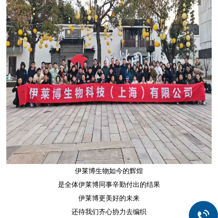
伊莱博生物如今的辉煌
是全体伊莱博同事辛勤付出的结果
伊莱博更美好的未来
还待我们齐心协力去编织