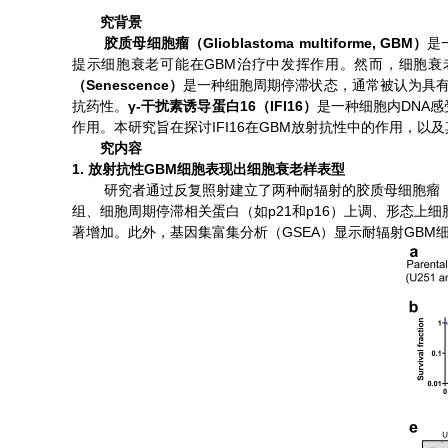
Ø
研究背景
Glioblastoma multiforme, GBM
胶质母细胞瘤（
）
是
GBM
提示细胞衰老可能在
治疗中发挥作用。然而，细胞衰
Senescence
（
）
是一种细胞周期停滞状态，通常被认为具
γ-
16
IFI16
DNA
抗药性。
干扰素诱导蛋白
（
）
是一种细胞内
感
IFI16
GBM
作用。本研究旨在探讨
在
放射抗性中的作用，以及
Ø
研究内容
1.
GBM
放射抗性
细胞表现出细胞衰老样表型
研究者通过反复照射建立了两种耐辐射的胶质母细胞瘤
p21
p16
组、细胞周期停滞相关蛋白（如
和
）上调、形态上细
GSEA
GBM
著增加。此外，基因集富集分析（
）显示耐辐射