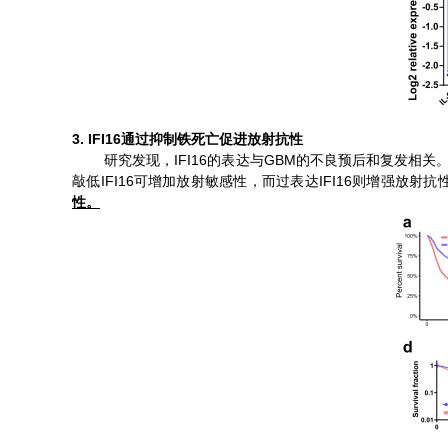
3.
IFI16
通过抑制铁死亡促进放射抗性
IFI16
GBM
研究发现，
的表达与
的不良预后和复发相关
IFI16
IFI16
敲低
可增加放射敏感性，而过表达
则增强放射抗
性。