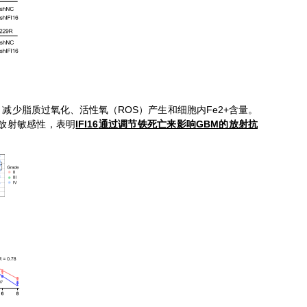
ROS
Fe2+
，减少脂质过氧化、活性氧（
）产生和细胞内
含量。
IFI16
GBM
放射敏感性，表明
通过调节铁死亡来影响
的放射抗