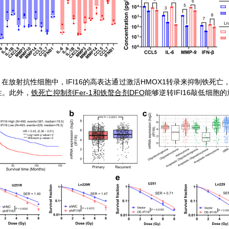
IFI16
HMOX1
。在放射抗性细胞中，
的高表达通过激活
转录来抑制铁死亡
Fer-1
DFO
IFI16
性。此外，
铁死亡抑制剂
和铁螯合剂
能够逆转
敲低细胞的