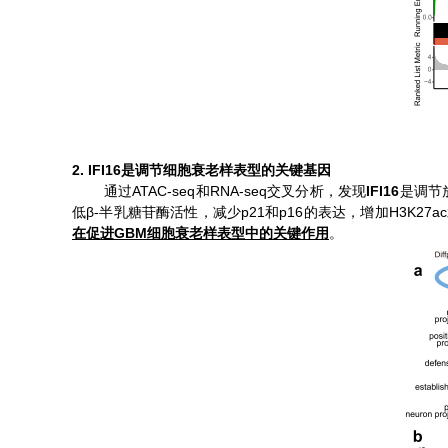
2.
IFI16
是调节细胞衰老样表型的关键基因
ATAC-seq
RNA-seq
IFI16
通过
和
交叉分析，发现
是调节
β-
p21
p16
H3K27ac
低
半乳糖苷酶活性，减少
和
的表达，增加
GBM
在促进
细胞衰老样表型中的关键作用
。