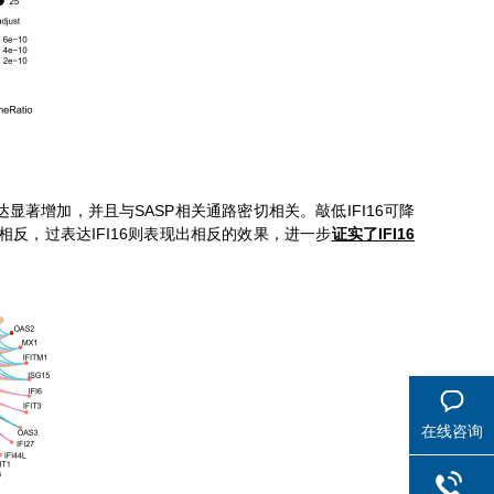
SASP
IFI16
达显著增加，并且与
相关通路密切相关。敲低
可降
IFI16
IFI16
相反，过表达
则表现出相反的效果，进一步
证实了
在线咨询