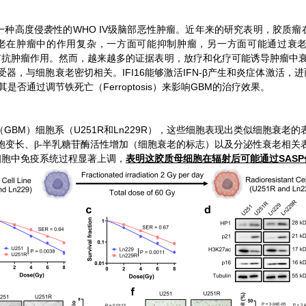
WHO IV
一种高度侵袭性的
级脑部恶性肿瘤。近年来的研究表明，胶质瘤
老在肿瘤中的作用复杂，一方面可能抑制肿瘤，另一方面可能通过衰
有抗肿瘤作用。然而，越来越多的证据表明，放疗和化疗可能诱导肿瘤中
IFI16
IFN-β
受器，与细胞衰老密切相关。
能够激活
产生和炎症体激活，进
Ferroptosis
GBM
其是否通过调节铁死亡（
）来影响
的治疗效果。
GBM
U251R
Ln229R
（
）细胞系（
和
），这些细胞表现出类似细胞衰老的
-
胞变长、β
半乳糖苷酶活性增加（细胞衰老的标志）以及分泌性衰老相关
SASP
细胞中免疫系统过程显著上调，
表明这胶质母细胞在辐射后可能通过