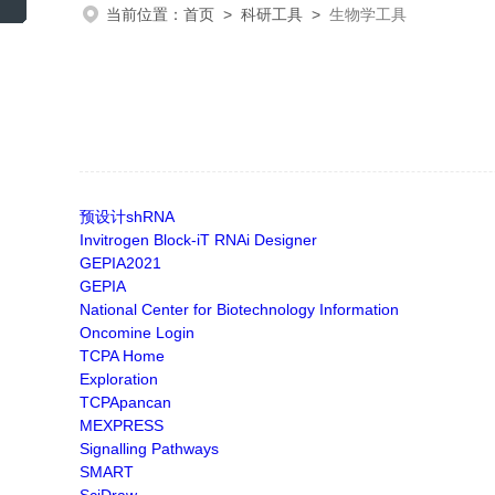
当前位置：
首页
>
科研工具
>
生物学工具
预设计shRNA
Invitrogen Block-iT RNAi Designer
GEPIA2021
GEPIA
National Center for Biotechnology Information
Oncomine Login
TCPA Home
Exploration
TCPApancan
MEXPRESS
Signalling Pathways
SMART