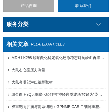
产品咨询
联系我们
服务分类
相关文章
RELATED ARTICLES
MDH1 K298 琥珀酰化稳定氧化还原稳态对抗缺血再灌注损伤心肌铁死亡
大鼠右心室压力测量
大鼠鼻咽部淋巴组织取材
组蛋白 H3Q5 单胺化如何把“神经递质波动”转译为“染色质节律”
双重靶向肿瘤与髓系细胞：GPNMB CAR-T 细胞重塑免疫微环境