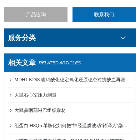
产品咨询
联系我们
服务分类
相关文章
RELATED ARTICLES
MDH1 K298 琥珀酰化稳定氧化还原稳态对抗缺血再灌注损伤心肌铁死亡
大鼠右心室压力测量
大鼠鼻咽部淋巴组织取材
组蛋白 H3Q5 单胺化如何把“神经递质波动”转译为“染色质节律”