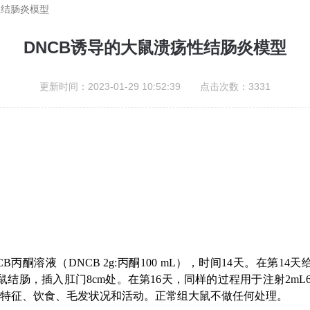
性结肠炎模型
DNCB诱导的大鼠溃疡性结肠炎模型
更新时间：2023-01-29 10:52:39 点击次数：3331
）
CB
丙酮溶液（
DNCB 2g:
丙酮
100 mL
），时间
14
天。在第
14
天
鼠结肠，插入肛门
8cm
处。在第
16
天，同样的过程用于注射
2mL
特征、饮食、毛发状况和活动。正常组大鼠不做任何处理。