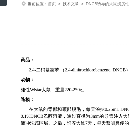
当前位置：
首页
>
技术文章
>
DNCB诱导的大鼠溃疡
药品：
2.4-
二硝基氯苯
（
2.4-dinitrochlorobenzene, DNCB
动物：
雄性
Wistar
大鼠，重量
220-250g
。
造模：
在大鼠的背部和颈部脱毛，每天涂抹
0
.25mL DN
0.1%DNCB
乙醇溶液，通过直径为
3mm
的导管注入大
液冲洗该区域。之后，饲养大鼠
7
天，每天监测
粪
便的