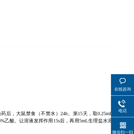
在线咨询
电话
给药后，大鼠禁食（不禁水）
24h
。第
15
天，取
0.25mL
6%
乙
酸
。让溶液发挥作用
15s
后，再用
5mL
生理盐水溶
微信扫一扫