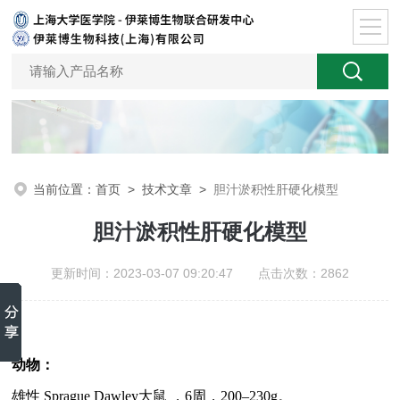
当前位置：
首页
>
技术文章
>
胆汁淤积性肝硬化模型
胆汁淤积性肝硬化模型
更新时间：2023-03-07 09:20:47 点击次数：2862
动物：
雄性
Sprague Dawley
大鼠
，
6周，
200–230g
。