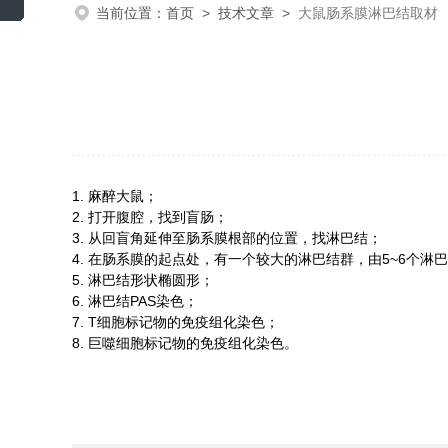
当前位置：
首页
>
技术文章
>
大鼠肠系膜淋巴结取材
1.
麻醉大鼠；
2.
打开腹腔，找到盲肠；
3.
从回盲角延伸至肠系膜根部的位置，找淋巴结；
4.
在肠系膜的起点处，有一个较大的淋巴结群，由5~6个淋
5.
淋巴结形状椭圆形；
6.
淋巴结PAS染色；
7.
T细胞标记物的免疫组化染色；
8.
巨噬细胞标记物的免疫组化染色。