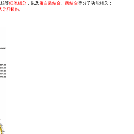
胞核等
细胞组分
，以及
蛋白质结合
、
酶结合
等分子功能相关
；
诱导肝损伤
。