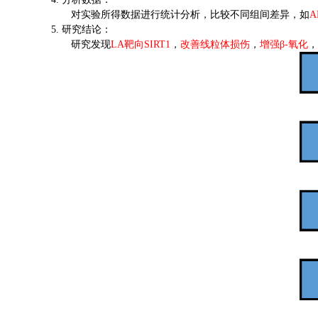
对实验所得数据进行统计分析，比较不同组间差异，如
A
5.
研究结论：
研究发现
LA
靶向
SIRT1
，
改善线粒体损伤
，
增强
β-
氧化
，