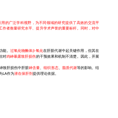
程应用的广泛学科视野，为不同领域的研究提供了高效的交流平
研工作者衡量研究水平、提升学术声誉的重要标杆。同时，对中
-
功能。
过氧化物酶体
β
氧化
在肝脏代谢中起关键作用，但其在
但对
鸡砷暴露致肝损伤
的干预效果和机制不清楚。因此，开展
砷致肝损伤中肝脏
砷含量
、
组织形态
、
脂质代谢
等的影响。结
LA
为
作为
潜在保肝剂
提供理论依据。