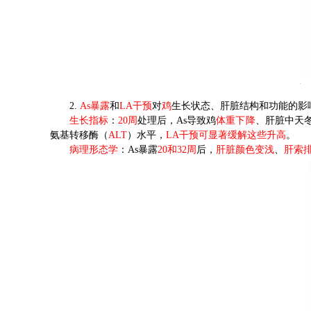
2.
As
暴露
和
LA
干预
对
鸡
生长状态、肝脏结构和功能的影
生长指标
：
20
周
处理后，
As
导致鸡
体重下降
、肝脏中天
氨基转移酶（
ALT
）水平，
LA
干预可显著缓解这些升高
。
病理形态学
：
As
暴露
20
和
32
周
后，
肝脏颜色变浅
、
肝索