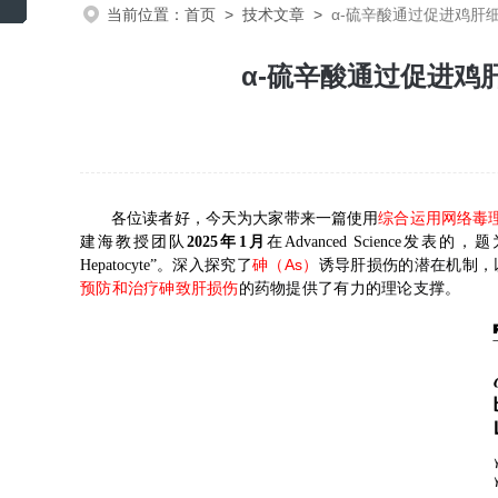
当前位置：
首页
>
技术文章
>
α-硫辛酸通过促进鸡肝
α-硫辛酸通过促进鸡
各位读者好，今天为大家带来一篇使用
综合运用网络毒
建海教授团队
2025年
1
月
在
Advanced Science
发表
的，
题
As
Hepatocyte
”。
深入探究了
砷（
）
诱导肝损伤的潜在机制，
预防和治疗砷致肝损伤
的药物提供了有力的理论支撑
。