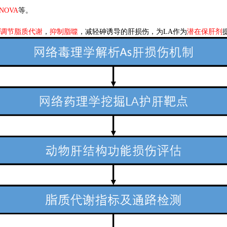
NOVA
等。
调节脂质代谢
，
抑制脂噬
，减轻砷诱导的肝损伤，为
LA
作为
潜在保肝剂