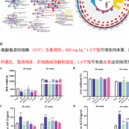
响
冬氨酸氨基转移酶
（
AST
）含量增加
，
400 mg kg
⁻
¹
LA
干预
可增加鸡体重、
排列紊乱
、
脂滴增多
、
肝细胞核溶解和固缩
，
LA
干预
可有效
改善
这些病理