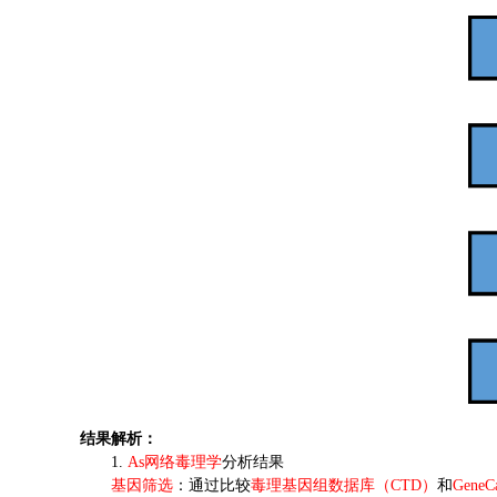
结果解析：
1.
As网络毒理学
分析结果
基因筛选
：通过比较
毒理基因组数据库（
CTD）
和
Gene