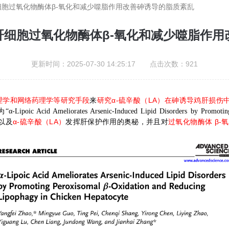
细胞过氧化物酶体β-氧化和减少噬脂作用改善砷诱导的脂质紊乱
肝细胞过氧化物酶体β-氧化和减少噬脂作
更新时间：2025-07-30 14:25:17 点击次数：921
α-
LA
理学和网络药理学等研究手段
来
研究
硫辛酸（
）在砷诱导鸡肝损伤
为
“
α
-Lipoic Acid Ameliorates Arsenic-Induced Lipid Disorders by Promoti
α-
LA
β-
以及
硫辛酸（
）
发挥肝保护作用的奥秘，并且对
过氧化物酶体
氧