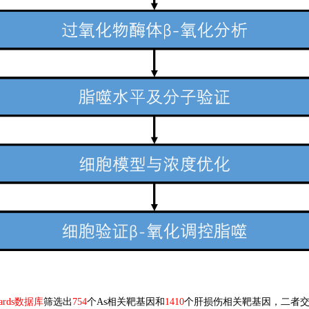
Cards数据库
筛选出
754
个
As相关靶基因和
1410
个肝损伤相关靶基因，二者