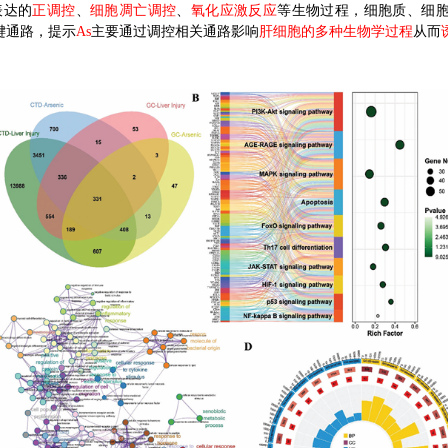
表达的
正调控
、
细胞凋亡调控
、
氧化应激反应
等生物过程，细胞质、细
键通路，提示
As
主要通过调控相关通路影响
肝细胞的多种生物学过程
从而