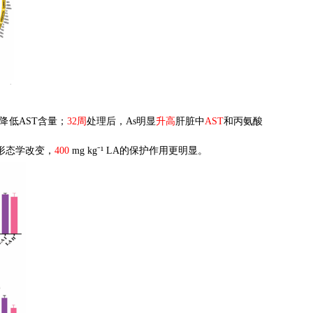
降低
AST
含量；
32
周
处理后，
As
明显
升高
肝脏中
AST
和丙氨酸
形态学改变，
400
mg kg
⁻
¹
LA
的保护作用更明显。