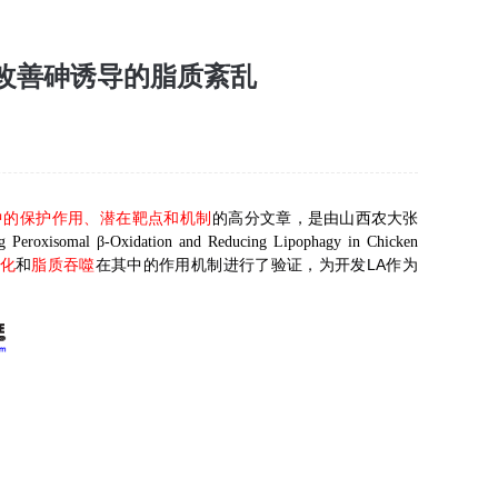
用改善砷诱导的脂质紊乱
中的
保护
作用、潜在靶点和机制
的高分文章，
是由山西农大张
ng Peroxisomal β-Oxidation and Reducing Lipophagy in Chicken
LA
化
和
脂质吞噬
在其中的作用机制进行了验证，为开发
作为