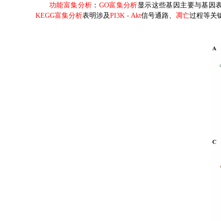
功能富集分析
：
GO富集分析
显示这些基因主要与基因
KEGG富集分析
表明涉及
PI3K - Akt
信号通路、
凋亡
过程等关