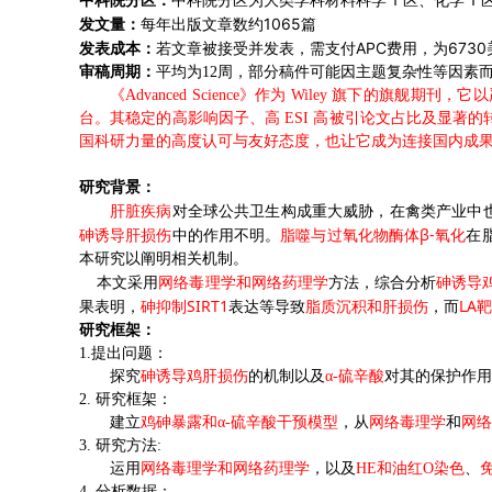
中科院分区：
中科院分区为大类学科材料科学
区、化学
1065
发文量：
每年出版文章数约
篇
APC
6730
发表成本：
若文章被接受并发表，需支付
费用，为
审稿周期：
平均为
12
周，部分稿件可能因主题复杂性等因素
《
Advanced Science》
作为
Wiley 旗下的旗舰期刊
台。其稳定的高影响因子、高 ESI 高被引论文占比及显
国科研力量的高度认可与友好态度，也让它成为连接国内成
研究背景：
肝脏疾病
对全球公共卫生构成重大威胁，在禽类产业中
β-
砷诱导肝损伤
中的作用不明。
脂噬与过氧化物酶体
氧化
在
本研究以阐明相关机制。
本文采用
网络毒理学和网络药理学
方法，综合分析
砷诱导
SIRT1
LA
果表明，
砷抑制
表达等导致
脂质沉积和肝损伤
，而
靶
研究框架：
1.
提出问题：
探究
砷诱导鸡肝损伤
的机制以及
α-
硫辛酸
对其的保护作用
2.
研究框架：
建立
鸡砷暴露和
α-
硫辛酸干预模型
，从
网络毒理学
和
网络
3.
研究方法
:
运用
网络毒理学和网络药理学
，以及
HE
和油红
O
染色
、
4.
分析数据：