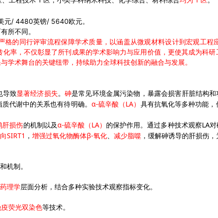
区、工程技术
区，小类学科纳米科技、化学综合、材料综合
均为
区
。
/ 4480
/ 5640
美元
英镑
欧元。
而有所不同。
，它以严格的同行评审流程保障学术质量，以涵盖从微观材料设计到宏观工
著的转化率，不仅彰显了所刊成果的学术影响力与应用价值，更使其成为科
果与学术舞台的关键纽带，持续助力全球科技创新的融合与发展。
也导致
显著经济损失
。
砷
是常见环境金属污染物，暴露会损害肝脏结构和
α-
LA
脂质代谢中的关系也有待明确。
硫辛酸（
）
具有抗氧化等多种功能，
α-
LA
LA
鸡肝损伤
的机制以及
硫辛酸（
）
的保护作用。通过多种技术观察
对
SIRT1
β-
向
，
增强过氧化物酶体
氧化
、
减少脂噬
，缓解砷诱导的肝损伤，
和机制。
药理学
层面分析，结合多种实验技术观察指标变化。
免疫荧光双染色
等技术。