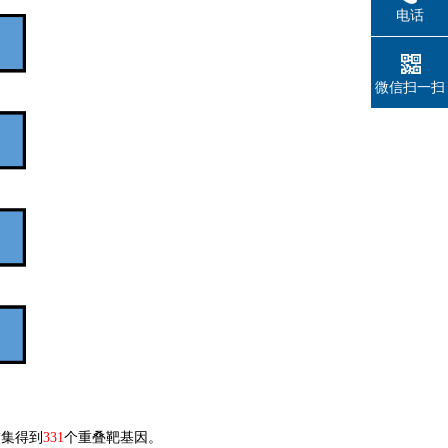
电话
微信扫一扫
交集得到
331
个重叠靶基因。