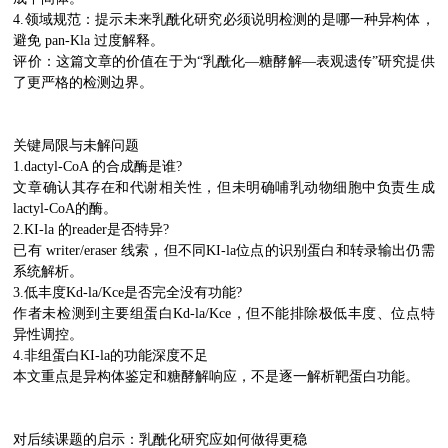
4.领域规范：提示未来乳酰化研究必须说明检测的是哪一种异构体，
避免 pan-Kla 过度解释。
评价：这篇文章的价值在于为“乳酰化—糖酵解—表观遗传”研究提供
了更严格的检测边界。
关键局限与未解问题
1.dactyl-CoA 的合成酶是谁?
文章确认其存在和代谢相关性，但未明确哺乳动物细胞中负责生成
lactyl-CoA的酶。
2.KI-la 的reader是否特异?
已有 writer/eraser 线索，但不同KI-la位点的识别蛋白和转录输出仍需
系统解析。
3.低丰度Kd-la/Kce是否完全没有功能?
作者未检测到主要组蛋白Kd-la/Kce，但不能排除极低丰度、位点特
异性调控。
4.非组蛋白KI-la的功能深度不足
本文重点是异构体鉴定和糖酵解响应，不是逐一解析靶蛋白功能。
对后续课题的启示：乳酰化研究应如何做得更稳