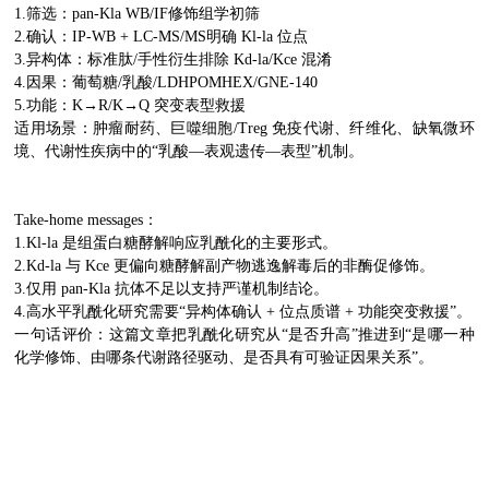
1.筛选：pan-Kla WB/IF修饰组学初筛
2.确认：IP-WB + LC-MS/MS明确 Kl-la 位点
3.异构体：标准肽/手性衍生排除 Kd-la/Kce 混淆
4.因果：葡萄糖/乳酸/LDHPOMHEX/GNE-140
5.功能：K→R/K→Q 突变表型救援
适用场景：肿瘤耐药、巨噬细胞/Treg 免疫代谢、纤维化、缺氧微环
境、代谢性疾病中的“乳酸—表观遗传—表型”机制。
Take-home messages：
1.Kl-la 是组蛋白糖酵解响应乳酰化的主要形式。
2.Kd-la 与 Kce 更偏向糖酵解副产物逃逸解毒后的非酶促修饰。
3.仅用 pan-Kla 抗体不足以支持严谨机制结论。
4.高水平乳酰化研究需要“异构体确认 + 位点质谱 + 功能突变救援”。
一句话评价：这篇文章把乳酰化研究从“是否升高”推进到“是哪一种
化学修饰、由哪条代谢路径驱动、是否具有可验证因果关系”。