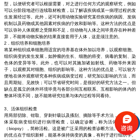
型，以便研究者可以根据需要，对之进行任何方式的观察研究，例如
可以分阶段地进行连续取材检查，以了解该疾病或某一病理过程的发
生发展经过等。此外，还可利用动物实验研究某些疾病的病因、发病
机制以及药物或其他因素对疾病的疗效和影响等。这种方法的优点是
可以弥补人体观察之受限和不足，但动物与人体之间毕竟存在种种差
异，不能将动物实验的结果直接套用于人体，这是须注意的。
2．组织培养和细胞培养
将某种组织或单细胞用适宜的培养基在体外加以培养，以观察细胞、
组织病变的发生发展，如肿瘤的生长、细胞的癌变、病毒的复制、染
色体的变异等等。此外，也可以对其施加诸如射线、药物等外来因
子，以观察其对细胞、组织的影响等。这种方法的优点是，可以较方
便地在体外观察研究各种疾病或病变过程，研究加以影响的方法，而
且周期短、见效快；可以节省研究时间，是很好的研究方法之一。但
缺点是孤立的体外环境毕竟与各部分间互相联系、互相影响的体内的
整体环境不同，故不能将研究结果与体内过程等同看待。
3、活体组织检查
用局部切除、钳取、穿刺针吸以及搔刮、摘除等手术方法，由患者活
体采取病变组织进行病理检查，以确定诊断，称为活体组织检查
（biopsy），简称活检。这是被广泛采用的检查诊断方法。这种方法
的优点在于组织新鲜，能基本保持病变的真像，有利于进行组织学、