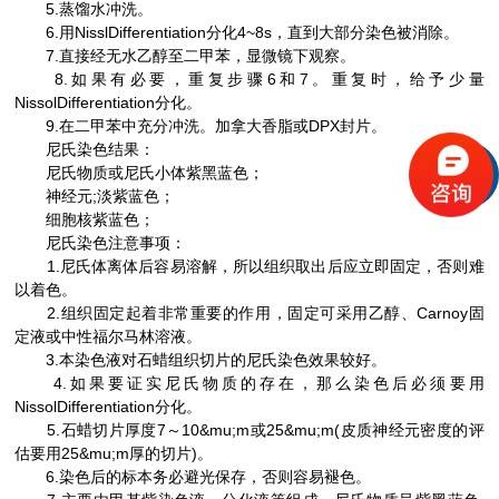
5.蒸馏水冲洗。
6.用NisslDifferentiation分化4~8s，直到大部分染色被消除。
7.直接经无水乙醇至二甲苯，显微镜下观察。
8.如果有必要，重复步骤6和7。重复时，给予少量
NissolDifferentiation分化。
9.在二甲苯中充分冲洗。加拿大香脂或DPX封片。
尼氏染色结果：
尼氏物质或尼氏小体紫黑蓝色；
神经元;淡紫蓝色；
细胞核紫蓝色；
尼氏染色注意事项：
1.尼氏体离体后容易溶解，所以组织取出后应立即固定，否则难
以着色。
2.组织固定起着非常重要的作用，固定可采用乙醇、Carnoy固
定液或中性福尔马林溶液。
3.本染色液对石蜡组织切片的尼氏染色效果较好。
4.如果要证实尼氏物质的存在，那么染色后必须要用
NissolDifferentiation分化。
5.石蜡切片厚度7～10&mu;m或25&mu;m(皮质神经元密度的评
估要用25&mu;m厚的切片)。
6.染色后的标本务必避光保存，否则容易褪色。