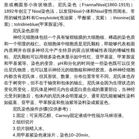
形或椭圆形小块状物质。尼氏染色（FrannaNissl(1860-1919)）
1892年创立了Nissl染色法，以发现Nissl小体和Nissl变性而闻名。常
用的碱性染料有Cresylviolet(焦油紫，甲酚紫，克紫）；thionine(硫
荲)；tolridineblue(甲苯胺蓝)等。
尼氏染色原理
神经元细胞体包括一个具有皱褶核膜的大细胞核、稀疏的染色质
和一个明显的核仁。在细胞体中细胞质是尼氏颗粒，即能够代表粗面
内质网并在很多神经元中产生特异的斑点状嗜碱性表现的嗜碱性颗
粒。尼氏颗粒可以用很多染色来显示如中性红、亚甲基蓝、甲苯胺蓝
和甲基紫等。染色的变异、pH和分化的时间使一些染色既可以仅突
出尼氏物质，也可以显示神经元的细胞核和神经胶质。各种神经细胞
内都含有尼氏体，但其形状、数量、分布位置常常不同。尼氏体也存
在于树突中，但不在于轴突和包体的轴丘。尼氏体会因为生理状态的
变化而变化，尼氏体是神经元内合成蛋白质合成的重要部位，当神经
元受到刺激后，包体内的尼氏体会明显减少。通常尼氏能被碱性染料
如硫堇、亚甲蓝、甲苯胺蓝和焦油紫等染料染成紫蓝色。
尼氏染色操作步骤(仅供参考)：
1.固定：可采用乙醇、Carnoy固定液或中性福尔马林溶液。
2.组织切片
3.切片脱蜡入水。
4.用甲基紫染色液涂片，染色10~20min。