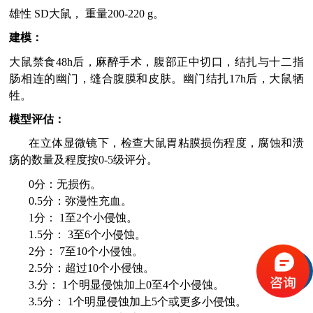
雄性
SD
大鼠， 重量
200-220 g
。
建模：
大鼠禁食
48h
后，麻醉手术，腹部正中切口，结扎与十二指
肠相连的幽门，缝合腹膜和皮肤。幽门结扎
17h
后，大鼠牺
牲。
模型评估：
在立体显微镜下，检查大鼠胃粘膜损伤程度，腐蚀和溃
疡的数量及程度按
0-5
级评分。
0
分：无损伤。
0.5
分：弥漫性充血。
1
分：
1
至
2
个小侵蚀。
1.5
分：
3
至
6
个小侵蚀。
2
分：
7
至
10
个小侵蚀。
2.5
分：超过
10
个小侵蚀。
3.
分：
1
个明显侵蚀加上
0
至
4
个小侵蚀。
3.5
分：
1
个明显侵蚀加上
5
个或更多小侵蚀。