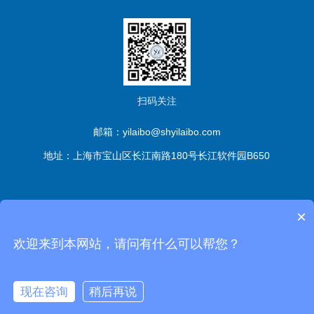
扫码关注
邮箱：yilaibo@shyilaibo.com
地址：上海市宝山区长江南路180号长江软件园B650
版权所有© 伊莱博生物科技（上海）有限公司 All Rights
×
Reserved
备案号：沪ICP备2021016661号-1
sitemap.xml
管
欢迎来到本网站，请问有什么可以帮您？
理登陆
技术支持：
化工仪器网
现在咨询
稍后再说
沪公网安备 31011302006672号