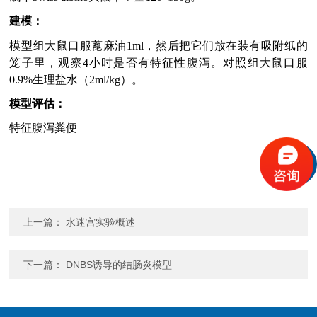
建模：
模型组大鼠口服蓖麻油
1ml
，然后把它们放在装有吸附纸的
笼子里，观察
4
小时是否有特征性腹泻。对照组大鼠口服
0.9%
生理盐水（
2ml/kg
）。
模型评估：
特征腹泻粪便
上一篇：
水迷宫实验概述
下一篇：
DNBS诱导的结肠炎模型