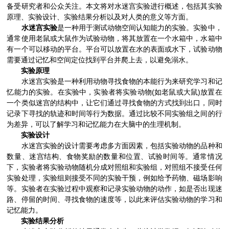
备受研究者和公众关注。本文将对水迷宫实验进行概述，包括其实验
原理、实验设计、实验结果分析以及对人类的意义等方面。
水迷宫实验
是一种用于测试动物空间认知能力的实验。实验中，
通常使用老鼠或大鼠作为试验动物，将其放置在一个水箱中，水箱中
有一个可以移动的平台。平台可以放置在水的表面或水下，试验动物
需要通过记忆和空间定位找到平台并爬上去，以避免溺水。
实验原理
水迷宫实验是一种利用动物寻找食物的本能行为来研究学习和记
忆能力的实验。在实验中，实验者将实验动物(如老鼠或大鼠)放置在
一个类似迷宫的结构中，让它们通过寻找食物的方式找到出口，同时
记录下寻找的轨迹和时间等行为数据。通过比较不同实验组之间的行
为差异，可以了解学习和记忆能力在大脑中的生理机制。
实验设计
水迷宫实验的设计需要考虑多方面因素，包括实验动物的品种和
数量、迷宫结构、食物奖励的数量和位置、试验时间等。通常情况
下，实验者将实验动物随机分成对照组和实验组，对照组不接受任何
实验处理，实验组则接受不同的实验干预，例如给予药物、磁场影响
等。实验者在实验过程中观察和记录实验动物的动作，如是否出现迷
路、停留的时间、寻找食物的速度等，以此来评估实验动物的学习和
记忆能力。
实验结果分析