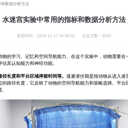
标和数据分析方法
水迷宫实验中常用的指标和数据分析方法
更新时间：2024-12-27 16:28:02 点击次数：3242
物的学习、记忆和空间导航能力。在这个实验中，动物需要在一
评估其认知能力和神经功能。
路径长度和平台区域停留时间等。
逃避潜伏期是指动物从进入迷
过的路径长度，它反映了动物的空间导航能力和策略选择。平台
度。