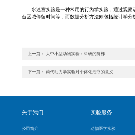
水迷宫实验是一种常用的行为学实验，通过观察动
台区域停留时间等，而数据分析方法则包括统计学分
上一篇：
大中小型动物实验：科研的阶梯
下一篇：
药代动力学实验对个体化治疗的意义
关于我们
实验服务
公司简介
动物医学实验