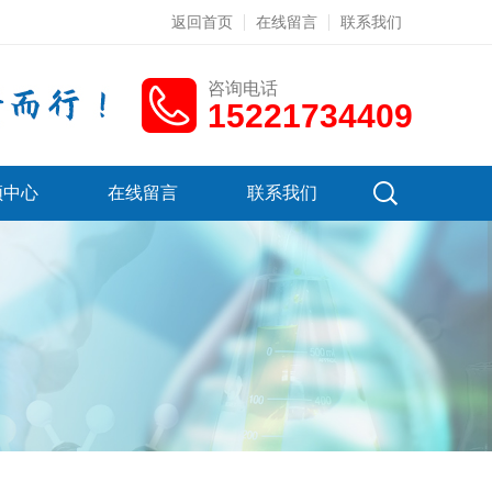
返回首页
在线留言
联系我们
咨询电话
15221734409
频中心
在线留言
联系我们