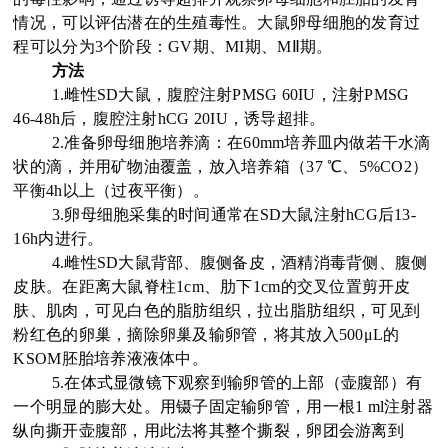
情况，可以评估潜在的生殖毒性。大鼠卵母细胞的发育过
程可以分为3个阶段：GV期、MI期、MⅡ期。
方法
1.雌性SD大鼠，腹腔注射PMSG 60IU，注射PMSG
46-48h后，腹腔注射hCG 20IU，诱导超排。
2.准备卵母细胞培养滴：在60mm培养皿内做若干水滴
状的滴，并用矿物油覆盖，放入培养箱（37 ℃、5%CO2）
平衡4h以上（过夜平衡）。
3.卵母细胞采集的时间通常在SD大鼠注射hCG后13-
16h内进行。
4.雌性SD大鼠背部、腹侧备皮，酒精消毒背侧、腹侧
皮肤。在距离大鼠脊柱1cm、肋下1cm的交叉位置剪开皮
肤、肌肉，可见白色的脂肪组织，拉出脂肪组织，可见到
粉红色的卵巢，摘除卵巢及输卵管，将其放入500μL的
KSOM胚胎培养液液体中。
5.在体式显微镜下观察到输卵管的上部（壶腹部）有
一个明显的膨大处。用镊子固定输卵管，用一根1 ml注射器
纵向撕开壶腹部，用此法将其整个撕裂，卵团会游离到