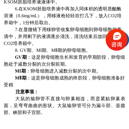
KSOM胚胎培养液液体中。
6.在KSOM胚胎培养液中再加入同体积的透明质酸酶
溶液（0.6mg/mL），用移液枪轻轻吹打几下，放入CO2培
养箱中，1分钟后取出。
7.在显微镜下用移卵管收集卵母细胞到卵母细胞培养
滴中，并用剩下的液滴逐步清洗，清洗结束后放回37℃
CO2培养箱中。
8. GV期、MI期、MⅡ期的卵母细胞。
GV
期
：这是卵母细胞生长和发育的早期阶段，卵母细
胞处于减数分裂的次分裂前期。
MI
期
：卵母细胞进入减数分裂的次中期。
M
Ⅱ期
：这是卵母细胞成熟的终阶段，卵母细胞准备好
受精
注意事项：
大鼠的输卵管不直接与卵巢相连，而是紧贴卵巢表
面，呈弯弯曲曲的形状。大鼠输卵管可分为漏斗部、壶腹
部、峡部和子宫部。