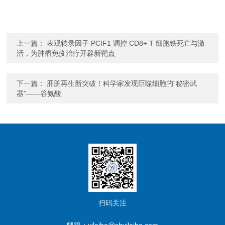
上一篇：
表观转录因子 PCIF1 调控 CD8+ T 细胞铁死亡与激
活，为肿瘤免疫治疗开辟新靶点
下一篇：
肝脏再生新突破！科学家发现巨噬细胞的“秘密武
器”——谷氨酸
扫码关注