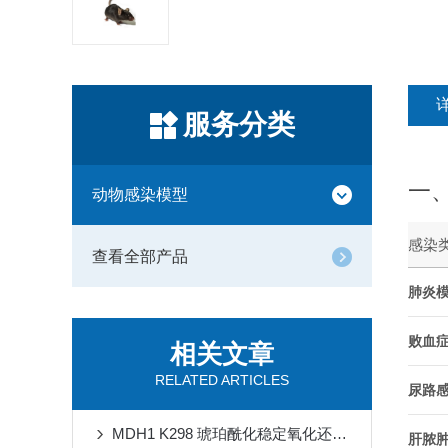
服务分类
一
动物感染模型
感染
查看全部产品
肺炎
败血
相关文章
RELATED ARTICLES
尿路
MDH1 K298 琥珀酰化稳定氧化还原稳态对抗缺血再灌注损伤心肌铁死亡
肝脓