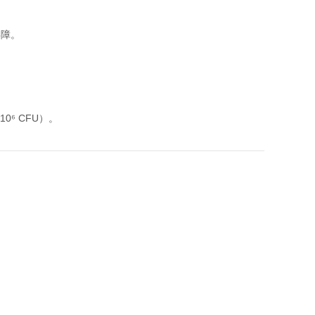
屏障。
0⁶ CFU）。