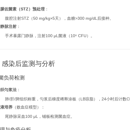
链脲佐菌素（STZ）预处理
：
腹腔注射STZ（50 mg/kg×5天），血糖>300 mg/dL后接种。
门静脉注射
：
手术暴露门静脉，注射100 μL菌液（10⁶ CFU）。
、感染后监测与分析
 细菌负荷检测
组织匀浆法
：
肺/肝/脾组织称重，匀浆后梯度稀释涂板（LB琼脂），24小时后计数C
血液培养
（败血症模型）：
尾静脉采血100 μL，铺板检测菌血症。
 病理与免疫分析