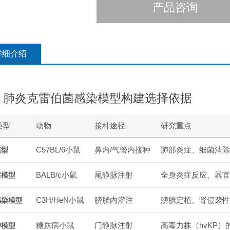
产品咨询
详细介绍
、肺炎克雷伯菌感染模型构建选择依据
类型
动物
接种途径
研究重点
C57BL/6小鼠
鼻内/气管内接种
肺部炎症、细菌清除
模型
BALB/c小鼠
尾静脉注射
全身炎症反应、器官
症模型
C3H/HeN小鼠
膀胱内灌注
膀胱定植、肾侵袭性
感染模型
糖尿病小鼠
门静脉注射
高毒力株（hvKP）
肿模型