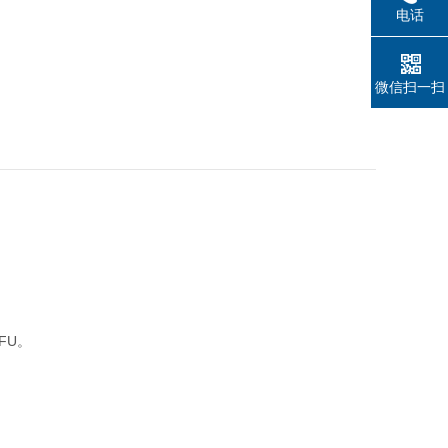
电话
微信扫一扫
FU。