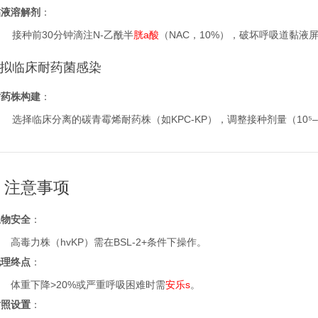
黏液溶解剂
：
接种前30分钟滴注N-乙酰半
胱a酸
（NAC，10%），破坏呼吸道黏液
 模拟临床耐药菌感染
耐药株构建
：
选择临床分离的碳青霉烯耐药株（如KPC-KP），调整接种剂量（10⁵–1
、注意事项
生物安全
：
高毒力株（hvKP）需在BSL-2+条件下操作。
伦理终点
：
体重下降>20%或严重呼吸困难时需
安乐s
。
对照设置
：