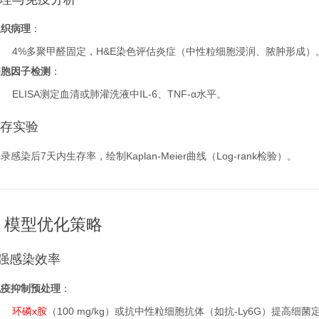
组织病理
：
4%多聚甲醛固定，H&E染色评估炎症（中性粒细胞浸润、脓肿形成）
细胞因子检测
：
ELISA测定血清或肺灌洗液中IL-6、TNF-α水平。
 生存实验
录感染后7天内生存率，绘制Kaplan-Meier曲线（Log-rank检验）。
、模型优化策略
 增强感染效率
免疫抑制预处理
：
环磷x胺
（100 mg/kg）或抗中性粒细胞抗体（如抗-Ly6G）提高细菌