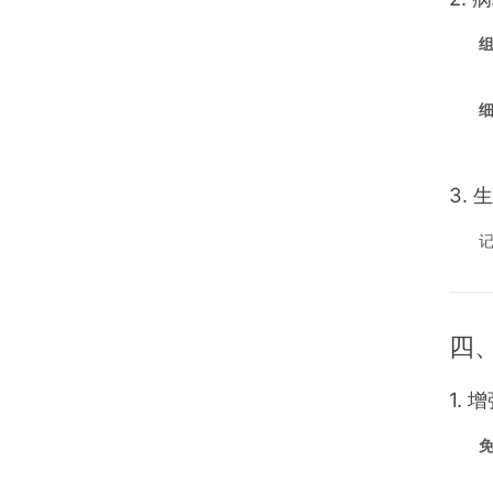
3.
记
四
1.