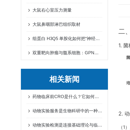
大鼠右心室压力测量
大鼠鼻咽部淋巴组织取材
二
组蛋白 H3Q5 单胺化如何把“神经递质波动”转译为“染色质节律”
1. 
双重靶向肿瘤与髓系细胞：GPNMB CAR-T 细胞重塑免疫微环境
相关新闻
药物临床前CRO是什么？它如何帮助新药从实验室走向人体试验？
动物实验服务是生物科研中的一种重要工作方式
2. 
动物实验检测是连接基础理论与临床应用的重要桥梁
（1