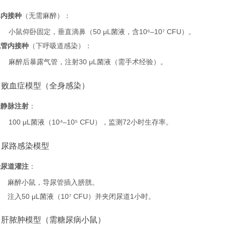
鼻内接种
（无需麻醉）：
小鼠仰卧固定，垂直滴鼻（50 μL菌液，含10⁶–10⁷ CFU）。
气管内接种
（下呼吸道感染）：
麻醉后暴露气管，注射30 μL菌液（需手术经验）。
）败血症模型（全身感染）
尾静脉注射
：
100 μL菌液（10⁴–10⁵ CFU），监测72小时生存率。
）尿路感染模型
经尿道灌注
：
麻醉小鼠，导尿管插入膀胱。
注入50 μL菌液（10⁷ CFU）并夹闭尿道1小时。
）肝脓肿模型（需糖尿病小鼠）