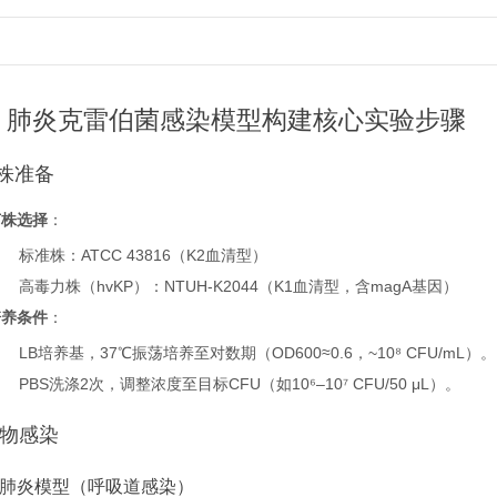
、肺炎克雷伯菌感染模型构建核心实验步骤
菌株准备
菌株选择
：
标准株：ATCC 43816（K2血清型）
高毒力株（hvKP）：NTUH-K2044（K1血清型，含magA基因）
培养条件
：
LB培养基，37℃振荡培养至对数期（OD600≈0.6，~10⁸ CFU/mL）。
PBS洗涤2次，调整浓度至目标CFU（如10⁶–10⁷ CFU/50 μL）。
动物感染
）肺炎模型（呼吸道感染）