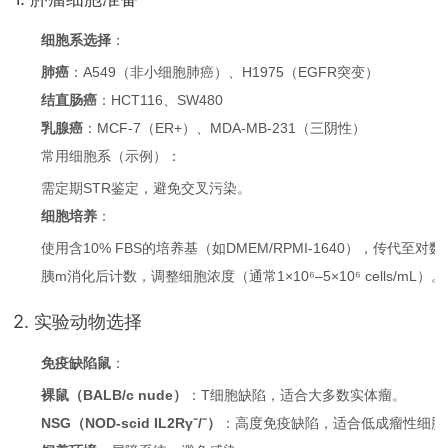
细胞系选择
：
肺癌
：A549（非小细胞肺癌）、H1975（EGFR突变）
结直肠癌
：HCT116、SW480
乳腺癌
：MCF-7（ER+）、MDA-MB-231（三阴性）
常用细胞系（示例）：
需定期STR鉴定，避免交叉污染。
细胞培养
：
使用含10% FBS的培养基（如DMEM/RPMI-1640），传代至对
胰m消化后计数，调整细胞浓度（通常1×10⁶–5×10⁶ cells/mL）。
2. 实验动物选择
免疫缺陷鼠
：
裸鼠（BALB/c nude）
：T细胞缺陷，适合大多数实体瘤。
NSG（NOD-scid IL2Rγ⁻/⁻）
：高度免疫缺陷，适合低成瘤性细胞