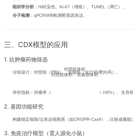
组织学分析
：H&E染色、Ki-67（增殖）、TUNEL（凋亡）。
分子检测
：qPCR/WB检测靶基因表达。
三、CDX模型的应用
1. 抗肿瘤药物筛选
对照组体积
分组设计：对照组（PBS）、实验组（化疗药/靶向药）。
对照组体积－实验组体积
评价指标：抑瘤率（
）、生存期
×
100%
2. 基因功能研究
构建稳定敲除/过表达细胞系（如CRISPR-Cas9），比较成瘤能
3. 免疫治疗模型（需人源化小鼠）