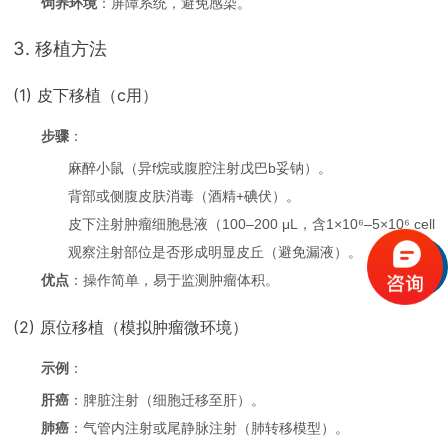
饲养环境
：屏障系统，避免感染。
3. 移植方法
(1) 皮下移植（c用）
步骤
：
麻醉小鼠（异f烷或腹腔注射戊巴b妥钠）。
背部或侧腹皮肤消毒（酒精+碘伏）。
皮下注射肿瘤细胞悬液（100–200 μL，含1×10⁶–5×10⁶ cell
观察注射部位是否形成明显皮丘（避免漏液）。
优点
：操作简单，易于监测肿瘤体积。
(2) 原位移植（模拟肿瘤微环境）
示例
：
肝癌
：脾脏注射（细胞迁移至肝）。
肺癌
：气管内注射或尾静脉注射（肺转移模型）。