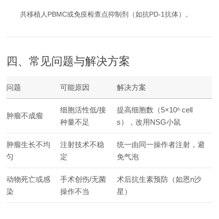
共移植人PBMC或免疫检查点抑制剂（如抗PD-1抗体）。
四、常见问题与解决方案
问题
可能原因
解决方案
细胞活性低/接
提高细胞数（5×10⁶ cell
肿瘤不成瘤
种量不足
s），改用NSG小鼠
肿瘤生长不均
注射技术不稳
统一由同一操作者注射，避
匀
定
免气泡
动物死亡或感
手术创伤/无菌
术后抗生素预防（如恩n沙
染
操作不当
星）