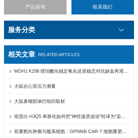
产品咨询
联系我们
服务分类
相关文章
RELATED ARTICLES
MDH1 K298 琥珀酰化稳定氧化还原稳态对抗缺血再灌注损伤心肌铁死亡
大鼠右心室压力测量
大鼠鼻咽部淋巴组织取材
组蛋白 H3Q5 单胺化如何把“神经递质波动”转译为“染色质节律”
双重靶向肿瘤与髓系细胞：GPNMB CAR-T 细胞重塑免疫微环境