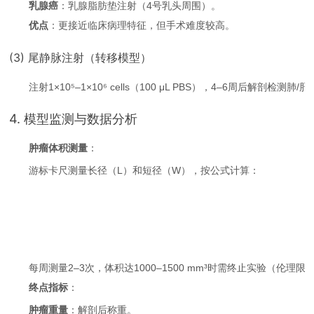
乳腺癌
：乳腺脂肪垫注射（4号乳头周围）。
优点
：更接近临床病理特征，但手术难度较高。
(3) 尾静脉注射（转移模型）
注射1×10⁵–1×10⁶ cells（100 μL PBS），4–6周后解剖检测肺
4. 模型监测与数据分析
肿瘤体积测量
：
游标卡尺测量长径（L）和短径（W），按公式计算：
每周测量2–3次，体积达1000–1500 mm³时需终止实验（伦理限
终点指标
：
肿瘤重量
：解剖后称重。