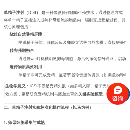
单精子注射（ICSI）
是一种显微操作辅助生殖技术，通过物理方式
将单个精子直接注入成熟卵母细胞的胞质内，强制完成受精过程。其
核心原理包括：
绕过自然受精屏障
：
规避精子获能、顶体反应及卵膜穿透等自然步骤，直接解决精
精卵强制融合
：
通过显wei针机械刺激卵母细胞，激活钙振荡信号通路，启动
遗传物质高效利用
：
单精子即可完成受精，显著节省珍贵遗传资源（如濒危物种精
生物学意义
：ICSI不仅是受精失败（如多精入卵、精子无能）的补
救方案，更是研究受精机制与胚胎发育的
关键实验模型
。
二、单精子注射实验标准化操作流程（以马为例）
1. 卵母细胞采集与成熟