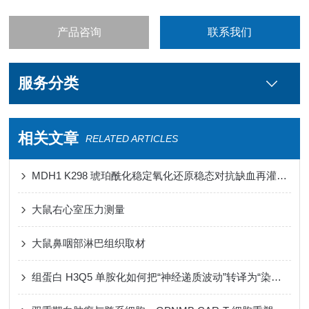
产品咨询
联系我们
服务分类
相关文章
RELATED ARTICLES
MDH1 K298 琥珀酰化稳定氧化还原稳态对抗缺血再灌注损伤心肌铁死亡
大鼠右心室压力测量
大鼠鼻咽部淋巴组织取材
组蛋白 H3Q5 单胺化如何把“神经递质波动”转译为“染色质节律”