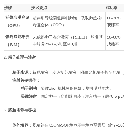
步骤
技术要点
成功率
活体卵巢穿刺
超声引导经阴道穿刺卵泡，吸取卵丘-卵
60–70%
母复合体（COCs）
获卵率
（OPU）
体外成熟培养
未成熟卵子在含激素（FSH/LH）培养基
50–60%
中培养24–36小时至MII期
成熟率
（IVM）
2. 精子处理与注射
精子来源
：新鲜精液、冷冻复苏精液、附睾穿刺精子甚至死精（
注射关键操作
：
精子制动
：显微zhen机械损伤尾部，增强受精能力。
显微注射
：固定卵子→穿刺透明带→注入精子（需<0.5 pL
3. 胚胎培养与移植
体外培养
：受精卵在KSOM/SOF培养基中培养至囊胚（约7–10天