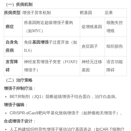
（一）疾病机制
疾病类型
增强子异常机制
靶基因
后果
癌基因附近超级增强子重构
细胞失控
癌症
促增殖基因
（如MYC）
增殖
自身免
免疫
基因增强
子过度开放（如
炎症因子
组织损伤
疫病
IL6）
发育障
神经发育增强子突变（FOXP2
神经元迁移
语言功能
碍
增强子）
基因
障碍
（二）治疗策略
增强子抑制疗法
：
BET抑制剂（JQ1）阻断超级增强子结合蛋白，治疗白血病。
增强子编辑
：
CRISPR-dCas9靶向甲基化致病增强子（如肿瘤相关增强子）。
合成增强子设计
：
人工构建组织特异性增强子驱动治疗基因表达（如CAR-T细胞疗