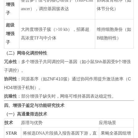
整合多个信号的核心增强子（Hub-Enh
协调发育程序（如
增强
ancer），调控基因簇表达
体节分化）
子
超级
大跨度增强子簇（>10 kb），招募超
维持细胞身份（如
增强
高浓度TF与中介体
B细胞特性）
子
（二）网络化调控特性
冗余性
：多个增强子共同调控同一基因（如小鼠Shh基因受9个增强
子调控）。
协同性
：同源基序（如ZNF410簇）通过协同作用提升激活效率（C
HD4增强子机制）。
抗噪性
：部分增强子缺失时，网络可维持基因表达稳定性。
四、增强子鉴定与功能研究技术
（一）高通量筛选技术
技术
原理与优势
应用场景
STAR
将候选DNA片段插入报告基因下游，直
果蝇全基因组增