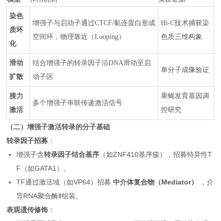
染色
增强子与启动子通过CTCF/黏连蛋白形成
Hi-C技术捕获染
质环
空间环，物理靠近（Looping）
色质三维构象
化
滑动
结合增强子的转录因子沿DNA滑动至启
单分子成像验证
扩散
动子区
接力
果蝇发育基因调
多个增强子串联传递激活信号
激活
控研究
（二）增强子激活转录的分子基础
转录因子招募
：
增强子含
转录因子结合基序
（如ZNF410基序簇），招募特异性T
F（如GATA1）。
TF通过激活域（如VP64）招募
中介体复合物（Mediator）
，介
导RNA聚合酶Ⅱ组装。
表观遗传修饰
：