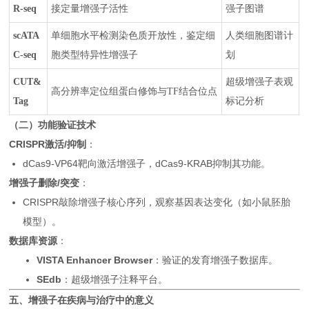
R-seq
接定量增强子活性
强子图谱
scATA
单细胞水平检测染色质开放性，鉴定细
人类细胞图谱计
C-seq
胞类型特异性增强子
划
CUT&
超级增强子表观
高分辨率定位组蛋白修饰与TF结合位点
Tag
标记分析
（二）功能验证技术
CRISPR激活/抑制
：
dCas9-VP64靶向激活增强子，dCas9-KRAB抑制其功能。
增强子删除/突变
：
CRISPR敲除增强子核心序列，观察基因表达变化（如小鼠胚胎
模型）。
数据库资源
：
VISTA Enhancer Browser
：验证的发育增强子数据库。
SEdb
：超级增强子注释平台。
五、增强子在疾病与治疗中的意义