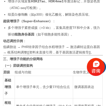
增强子区域富集
H3K27ac、H3K4me1
等激活标记，开放染色质
（ATAC-seq可检测）。
组蛋白修饰酶（如p300）催化乙酰化，解除染色质压缩。
超级增强子（Super-Enhancer）
：
多个增强子紧密成簇（>3 kb），富集高密度TF和中介体，强力
驱动
细胞身份基因
（如干细胞多能性基因）。
动态调控示例
：
低磷胁迫 → PHR转录因子结合水稻增强子 → 激活磷转运蛋白基因
→ 根系结构调整[[资料未直接引用，基于基因激活逻辑推导]]。
三、增强子功能的分级网络
（一）层级调控架构
层级
组成与功能
生物学意义
基础
增强
单个增强子单元，含少量TF结合位点
微调基因表达
子
枢纽