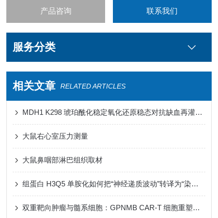
产品咨询
联系我们
服务分类
相关文章
RELATED ARTICLES
MDH1 K298 琥珀酰化稳定氧化还原稳态对抗缺血再灌注损伤心肌铁死亡
大鼠右心室压力测量
大鼠鼻咽部淋巴组织取材
组蛋白 H3Q5 单胺化如何把“神经递质波动”转译为“染色质节律”
双重靶向肿瘤与髓系细胞：GPNMB CAR-T 细胞重塑免疫微环境