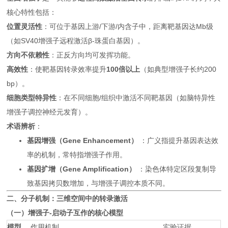
核心特性包括：
位置灵活性
：可位于基因上游/下游/内含子中，距离靶基因达Mb级
（如SV40增强子远程激活β-珠蛋白基因）。
方向不依赖性
：正反方向均可发挥功能。
高效性
：使靶基因转录效率提升
100倍以上
（如典型增强子长约200
bp）。
细胞类型特异性
：在不同细胞/组织中激活不同靶基因（如脑特异性
增强子调控神经元发育）。
术语辨析
：
基因增强
（Gene Enhancement）
：广义指提升基因表达效
率的机制，常特指增强子作用。
基因扩增（Gene Amplification）
：染色体特定区段复制导
致基因拷贝数增加，与增强子调控本质不同。
二、分子机制：三维空间中的转录激活
（一）增强子-启动子互作的核心模型
模型
作用机制
实验证据