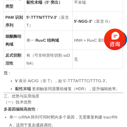
黏性末端（5' 突出）
平末端
类型
PAM 识别
5'-TTTN/TTTV-3'
（富含
5'-NGG-3'
（富含 G）
序列
T）
核酸酶结
单一
RuvC 结构域
HNH + RuvC 双结构域
构域
反式切割
有（可非特异性切割 ssD
无
活性
NA）
注
：
V
表示 A/C/G（非 T），如 5'-TTTA/TTTC/TTTG-3'。
黏性末端
更易触发同源重组修复（HDR），提升编辑效率。
三、优势与应用场景
（一）技术优势
多基因编辑高效性
：
单一 crRNA 阵列可同时靶向多个基因，无需重复构建 tracrRN
A，适用于复杂通路调控。