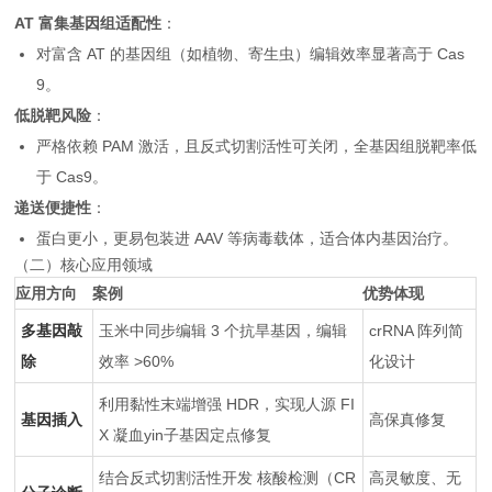
AT 富集基因组适配性
：
对富含 AT 的基因组（如植物、寄生虫）编辑效率显著高于 Cas
9。
低脱靶风险
：
严格依赖 PAM 激活，且反式切割活性可关闭，全基因组脱靶率低
于 Cas9。
递送便捷性
：
蛋白更小，更易包装进 AAV 等病毒载体，适合体内基因治疗。
（二）核心应用领域
应用方向
案例
优势体现
多基因敲
玉米中同步编辑 3 个抗旱基因，编辑
crRNA 阵列简
除
效率 >60%
化设计
利用黏性末端增强 HDR，实现人源 FI
基因插入
高保真修复
X 凝血yin子基因定点修复
结合反式切割活性开发 核酸检测（CR
高灵敏度、无