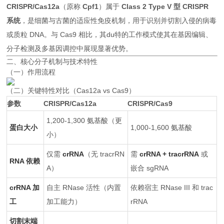
CRISPR/Cas12a
（原称
Cpf1
）属于
Class 2 Type V 型 CRISPR
系统
，是细菌与古菌的适应性免疫机制，用于识别并切割入侵的病毒
或质粒 DNA。与 Cas9 相比，其du特的工作模式使其在基因编辑、
分子检测及多基因调控中展现显著优势。
二、核心分子机制与技术特性
（一）作用流程
（二）关键特性对比（Cas12a vs Cas9）
参数
CRISPR/Cas12a
CRISPR/Cas9
1,200-1,300 氨基酸（更
蛋白大小
1,000-1,600 氨基酸
小）
仅需
crRNA
（无 tracrRN
需
crRNA + tracrRNA
或
RNA 依赖
A）
嵌合 sgRNA
crRNA 加
自主 RNase 活性（内置
依赖宿主 RNase III 和 trac
工
加工能力）
rRNA
切割末端