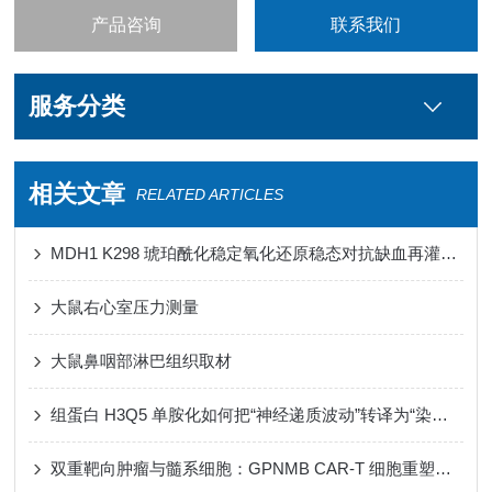
产品咨询
联系我们
服务分类
相关文章
RELATED ARTICLES
MDH1 K298 琥珀酰化稳定氧化还原稳态对抗缺血再灌注损伤心肌铁死亡
大鼠右心室压力测量
大鼠鼻咽部淋巴组织取材
组蛋白 H3Q5 单胺化如何把“神经递质波动”转译为“染色质节律”
双重靶向肿瘤与髓系细胞：GPNMB CAR-T 细胞重塑免疫微环境