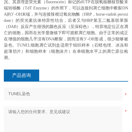
况。其原理是荧光素（
fluorescein
）标记的
dUTP
在脱氧核糖核苷酸末
端转移酶（
TdT Enzyme
）的作用下，可以连接到凋亡细胞中断裂
DN
A
的
3’-OH
末端，并与连接辣根过氧化物酶（
HRP
，
horse-radish peroxi
dase
）的荧光素抗体特异性结合，后者又与
HRP
第五二氨基联苯胺
（
DAB
）反应产生很强的颜色反应（呈深棕色），特异地定位正在凋
亡的细胞，因而在光学显微镜下即可观察凋亡细胞。由于正常的或正
在增值的细胞几乎没有
DNA
断裂，因而没有
3’-OH
形成，很少能够被
染色。
TUNEL
细胞凋亡试剂盒适用于组织样本（石蜡包埋、冰冻和
超薄切片）和细胞样本（细胞涂片）在单细胞水平上的凋亡原位检
测。
产品咨询