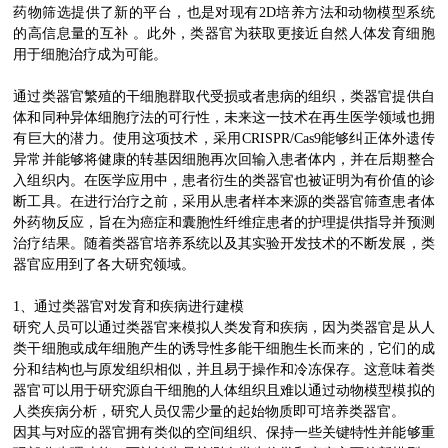
药物筛选提供了新的平台，也是对现有2D培养方法和动物模型系统
的高信息量的互补 。此外，类器官为获取更接近自然人体发育细胞
用于细胞治疗成为可能。
通过类器官繁殖的干细胞群取代受损或者患病的组织，类器官提供自
体和同种异体细胞疗法的可行性，未来这一技术在再生医学领域也拥
有巨大的潜力。使用这项技术，采用CRISPR/Cas9能够纠正体外遗传
异常并能够将健康的转基因细胞再次回输入患者体内，并在后期整合
入组织内。在医学应用中，患者衍生的类器官也被证明为有价值的诊
断工具。在进行治疗之前，采用从患者样本来源的类器官筛查患者体
外药物反应，旨在为癌症和囊胞性纤维症患者的护理提供指导并预测
治疗结果。随着类器官培养系统以及其实验开发技术的不断发展，类
器官应用到了各大研究领域。
1、通过类器官对发育和疾病进行建模
研究人员可以通过类器官来模拟人类发育和疾病，因为类器官是从人
类干细胞或成年细胞产生的诱导性多能干细胞生长而来的，它们的成
分和结构也与原发组织相似，并且易于操作和冷冻保存。这意味着类
器官可以用于研究源自干细胞的人体组织且难以通过动物模型模拟的
人类疾病分析，研究人员仅需少量的起始物质即可培养类器官。
因其与对应的器官拥有类似的空间组织、保持一些关键特性并能够重