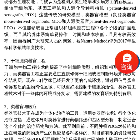
现部分生理功能，而被认为是检测人类生物学和疾病方面的新模型。
相较于细胞系、基因工程鼠和人源化异种移植鼠（patient-derived
xenografts, PDX）这些传统的研究模型，类器官模型（鼠源类器官
mouse-derived organoids, MDO和人源类器官patient-derived organoids,
PDO）不但能够取自正常组织和组织癌变过程中各个阶段的肿瘤组
织，而且其培养体系简单易操作，时间和成本较低，且具有较高效
率，因而得到广大研究人员的亲赖，被Nature Methods评为2017年生
命科学领域年度技术。
2、干细胞类器官工程
干细胞生物工程技术的提高了控制细胞类型，组织和相互作用的能
力，而类器官工程正需要通过直接修饰干细胞或控制微环境来操纵每
个结构层。现在，科学家已经开发了更的合成环境，通过用信号蛋白
修饰基质的生物惰性区域，可以更好地控制干细胞的活性。类器官工
程技术对于一些体内环境成分复杂、需要建模的发育研究特别有用。
3、类器官与医疗
类器官技术正在成为个体化治疗的工具，运用类器官技术进行个体化
治疗是指，通过体外对类器官进行药物筛选和基因型分析，制定适合
这个个体的治疗药物和方法。截至到目前，不同肿瘤PDOs对传统和
正在研发的药物所产生的反应是各种各样的。对目前有限的资源研究
发现，大部分PDOs所展现的治疗反应和相对应的病人刚开始对治疗