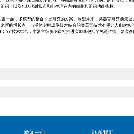
法。这就需要对原位组织中的每一种细胞特性进行深入的了解和表征，包
构组织；以及包括代谢状态和电生理在内的细胞和组织功能指标。
独当一面，多模型的整合才是研究的方案。展望未来，类器官研究前景巨
究带来新的增长点。与活体实时成像技术结合的类器官技术有望让人们次实
 Atlas, HCA)”技术结合，类器官细胞图谱将推进病加速包括罕见遗传病
新闻中心
联系我们