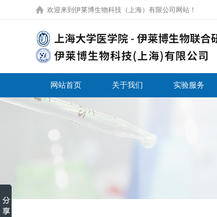
欢迎来到
伊莱博生物科技（上海）有限公司网站
！
网站首页
关于我们
实验服务