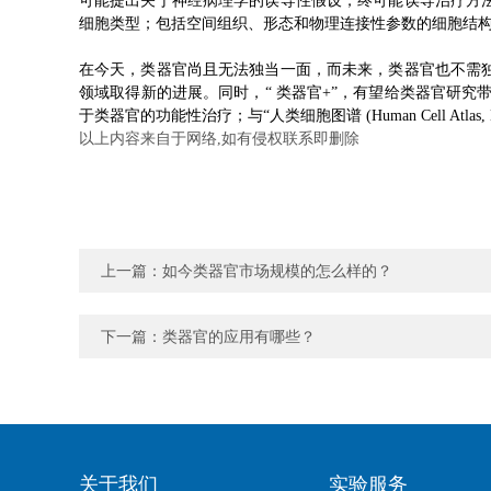
可能提出关于神经病理学的误导性假设，终可能误导治疗方
细胞类型；包括空间组织、形态和物理连接性参数的细胞结
在今天，类器官尚且无法独当一面，而未来，类器官也不需
领域取得新的进展。同时，“ 类器官+”，有望给类器官研
于类器官的功能性治疗；与“人类细胞图谱 (Human Cell
以上内容来自于网络,如有侵权联系即删除
上一篇：
如今类器官市场规模的怎么样的？
下一篇：
类器官的应用有哪些？
关于我们
实验服务