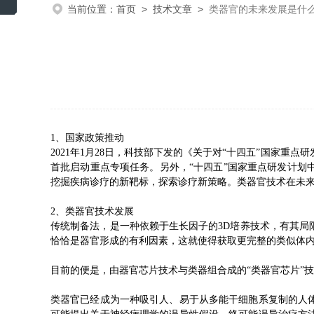
当前位置：
首页
>
技术文章
>
类器官的未来发展是什
1、国家政策推动
2021年1月28日，科技部下发的《关于对“十四五”国家重
首批启动重点专项任务。另外，“十四五”国家重点研发计
挖掘疾病诊疗的新靶标，探索诊疗新策略。类器官技术在未
2、类器官技术发展
传统制备法，是一种依赖于生长因子的3D培养技术，有其
恰恰是器官形成的有利因素，这就使得获取更完整的类似体
目前的便是，由器官芯片技术与类器组合成的“类器官芯片”
类器官已经成为一种吸引人、易于从多能干细胞系复制的人