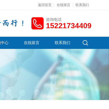
返回首页
在线留言
联系我们
咨询电话
15221734409
频中心
在线留言
联系我们