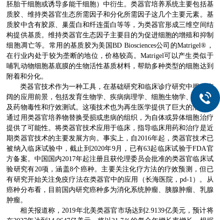
胚胎干细胞或诱导多能干细胞）中衍生。类器官培养系统主要包括基
质胶
、维持类器官生态所需因子和分化所需因子这几个主要元素。基
质胶中含有胶原、巢蛋白和纤连蛋白等等，为类器官形成三维空间结
构
提供基质。维持类器官生态因子主要目的为促进细胞的增殖和抑制
细胞凋亡等。常用的基质胶为美国BD Biosciences公司的Matrigel®
，
在行业内处于较为垄断的地位，价格较高。Matrigel可以产生类似于
哺乳动物细胞基底膜的生物活性基质材料，帮助多种类型的细胞
达到
附着和分化。
类器官技术作为一种工具，在基础研究和临床诊疗研究中拥有广
阔的应用前景，包括发育生物学、疾病病理学、细胞生物学、医学
以
及药物毒性和疗效测试。这项技术也为再生医学提供了巨大的潜力，
通过用类器官培养物替换受损或患病的组织，为自体或异体细胞
治疗
提供了可能性。
将类器官技术应用于临床，指导临床用药和治疗是近
期类器官技术的主要发展方向。事实上，自2016年起，类器官技术已
被纳入临
床试验中，截止到2020年9月，已有63起临床试验于FDA官
方备案。中国国内2017年起注册且获伦理委员会批准的类器官临床试
验研究有
20项，涵盖8个癌种。主要关注化疗方法的疗效预测，但已
有研究开始关注免疫疗法在类器官中的应用（长海医院，pd-1）。从
癌种分
布看，目前国内研究癌种多为消化系统肿瘤、胰腺肿瘤、乳腺
肿瘤。
相关报道称，2019年北美类器官市场达到2.9139亿美元，预计将