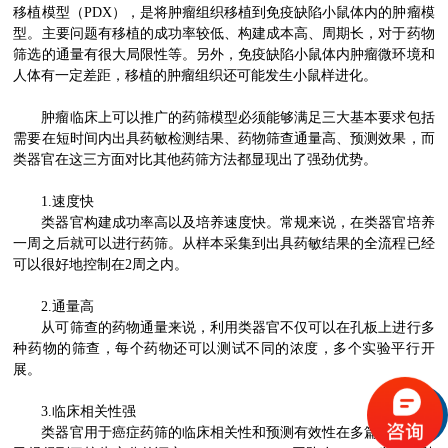
移植模型（PDX），是将肿瘤组织移植到免疫缺陷小鼠体内的肿瘤模
型。主要问题有移植的成功率较低、构建成本高、周期长，对于药物
筛选的通量有很大局限性等。另外，免疫缺陷小鼠体内肿瘤微环境和
人体有一定差距，移植的肿瘤组织还可能发生小鼠样进化。
肿瘤临床上可以推广的药筛模型必须能够满足三大基本要求包括
需要在短时间内出具药敏检测结果、药物筛查通量高、预测效果，而
类器官在这三方面对比其他药筛方法都显现出了强劲优势。
1.速度快
类器官构建成功率高以及培养速度快。常规来说，在类器官培养
一周之后就可以进行药筛。从样本采集到出具药敏结果的全流程已经
可以很好地控制在2周之内。
2.通量高
从可筛查的药物通量来说，利用类器官不仅可以在孔板上进行多
种药物的筛查，每个药物还可以测试不同的浓度，多个实验平行开
展。
3.临床相关性强
类器官用于癌症药筛的临床相关性和预测有效性在多篇研究中都