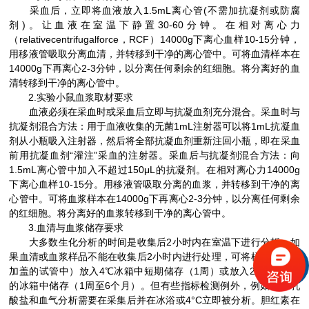
采血后，立即将血液放入1.5mL离心管(不需加抗凝剂或防腐
剂)。让血液在室温下静置30-60分钟。在相对离心力
（relativecentrifugalforce，RCF）14000g下离心血样10-15分钟，
用移液管吸取分离血清，并转移到干净的离心管中。可将血清样本在
14000g下再离心2-3分钟，以分离任何剩余的红细胞。将分离好的血
清转移到干净的离心管中。
2.实验小鼠血浆取材要求
血液必须在采血时或采血后立即与抗凝血剂充分混合。采血时与
抗凝剂混合方法：用于血液收集的无菌1mL注射器可以将1mL抗凝血
剂从小瓶吸入注射器，然后将全部抗凝血剂重新注回小瓶，即在采血
前用抗凝血剂“灌注”采血的注射器。采血后与抗凝剂混合方法：向
1.5mL离心管中加入不超过150μL的抗凝剂。在相对离心力14000g
下离心血样10-15分。用移液管吸取分离的血浆，并转移到干净的离
心管中。可将血浆样本在14000g下再离心2-3分钟，以分离任何剩余
的红细胞。将分离好的血浆转移到干净的离心管中。
3.血清与血浆储存要求
大多数生化分析的时间是收集后2小时内在室温下进行分析。如
果血清或血浆样品不能在收集后2小时内进行处理，可将样品（放在
加盖的试管中）放入4℃冰箱中短期储存（1周）或放入20℃或更冷
的冰箱中储存（1周至6个月）。但有些指标检测例外，例如氨、乳
酸盐和血气分析需要在采集后并在冰浴或4°C立即被分析。胆红素在